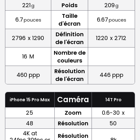
221
Poids
209
g
g
Taille
6.7
6.67
pouces
pouces
d'écran
Définition
2796
x 1290
1220
x 2712
de l'écran
Nombre de
16
M
couleurs
Résolution
460 ppp
446 ppp
de l'écran
Caméra
iPhone 15 Pro Max
14T Pro
25
Zoom
0.6-30
x
48
Résolution
50
4K at
Résolution
24fps,30fps,or
8k