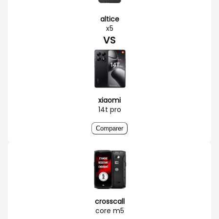
altice
x5
VS
xiaomi
14t pro
Comparer
crosscall
core m5