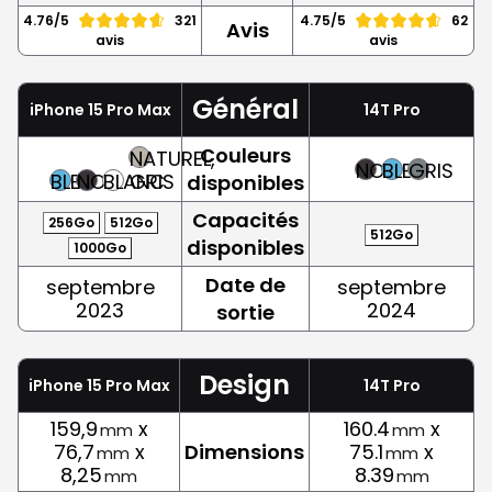
4.76/5
321
4.75/5
62
Avis
avis
avis
Général
iPhone 15 Pro Max
14T Pro
Couleurs
NATUREL,
NOIR
BLEU
GRIS
BLEU
NOIR
BLANC
GRIS
disponibles
Capacités
256Go
512Go
512Go
disponibles
1000Go
Date de
septembre
septembre
2023
2024
sortie
Design
iPhone 15 Pro Max
14T Pro
159,9
x
160.4
x
mm
mm
76,7
x
Dimensions
75.1
x
mm
mm
8,25
8.39
mm
mm