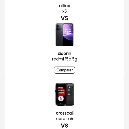
altice
x5
VS
xiaomi
redmi 15c 5g
Comparer
crosscall
core m5
VS