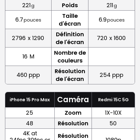
221
Poids
211
g
g
Taille
6.7
6.9
pouces
pouces
d'écran
Définition
2796
x 1290
720
x 1600
de l'écran
Nombre de
16
M
couleurs
Résolution
460 ppp
254 ppp
de l'écran
Caméra
iPhone 15 Pro Max
Redmi 15C 5G
25
Zoom
1X-10X
48
Résolution
50
4K at
Résolution
24fps,30fps,or
1080p