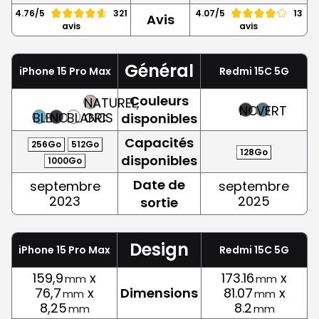
4.76/5
321
4.07/5
13
Avis
avis
avis
Général
iPhone 15 Pro Max
Redmi 15C 5G
Couleurs
NATUREL,
NOIR
VERT
BLEU
NOIR
BLANC
GRIS
disponibles
Capacités
256Go
512Go
128Go
disponibles
1000Go
Date de
septembre
septembre
2023
2025
sortie
Design
iPhone 15 Pro Max
Redmi 15C 5G
159,9
x
173.16
x
mm
mm
76,7
x
Dimensions
81.07
x
mm
mm
8,25
8.2
mm
mm