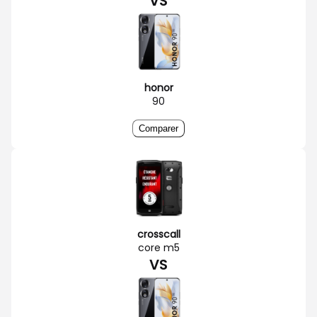
VS
honor
90
Comparer
crosscall
core m5
VS