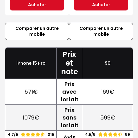
Acheter
Acheter
Comparer un autre
Comparer un autre
mobile
mobile
Prix
et
iPhone 15 Pro
90
note
Prix
571€
avec
169€
forfait
Prix
1079€
sans
599€
forfait
4.7/5
315
4.5/5
59
Avis