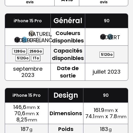
avis
avis
Général
iPhone 15 Pro
90
Couleurs
NATUREL,
NOIR
VERT
NOIR
BLEU
GRIS
BLANC
disponibles
Capacités
128Go
256Go
512Go
disponibles
512Go
1To
Date de
septembre
juillet 2023
2023
sortie
Design
iPhone 15 Pro
90
146,6
x
mm
161.9
x
mm
70,6
x
Dimensions
mm
74.1
x 7.8
mm
mm
8,25
mm
187
Poids
183
g
g