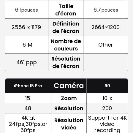
Taille
6.1
6.7
pouces
pouces
d'écran
Définition
2556
x 1179
2664×1200
de l'écran
Nombre de
16
M
Other
couleurs
Résolution
461 ppp
de l'écran
Caméra
iPhone 15 Pro
90
15
Zoom
10
x
48
Résolution
200
4K at
Support for 4K
Résolution
24fps,30fps,or
video
vidéo
60fps
recording