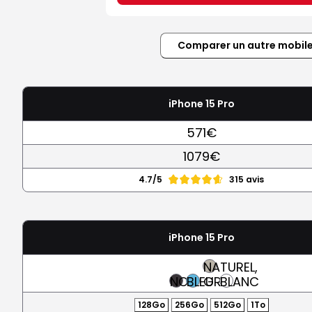
Comparer un autre mobil
iPhone 15 Pro
571€
1079€
4.7/5
315 avis
iPhone 15 Pro
NATUREL,
NOIR
BLEU
GRIS
BLANC
128Go
256Go
512Go
1To