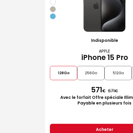
Indisponible
APPLE
iPhone 15 Pro
128Go
256Go
512Go
571
€
671
Avec le forfait Offre spéciale Illi
Payable en plusieurs fois
Acheter