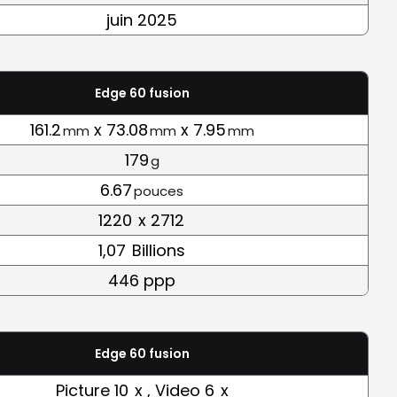
juin 2025
Edge 60 fusion
161.2
x 73.08
x 7.95
mm
mm
mm
179
g
6.67
pouces
1220
x 2712
1,07
Billions
446 ppp
Edge 60 fusion
Picture 10
x , Video 6
x