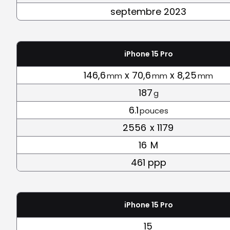
septembre 2023
iPhone 15 Pro
146,6
x 70,6
x 8,25
mm
mm
mm
187
g
6.1
pouces
2556
x 1179
16
M
461 ppp
iPhone 15 Pro
15