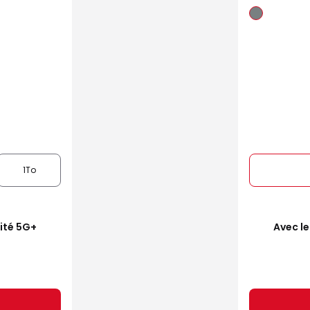
1To
mité 5G+
Avec le