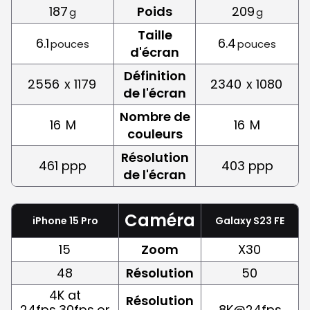
187
Poids
209
g
g
Taille
6.1
6.4
pouces
pouces
d'écran
Définition
2556
x 1179
2340
x 1080
de l'écran
Nombre de
16
M
16
M
couleurs
Résolution
461 ppp
403 ppp
de l'écran
Caméra
iPhone 15 Pro
Galaxy S23 FE
15
Zoom
X30
48
Résolution
50
4K at
Résolution
24fps,30fps,or
8K@24fps