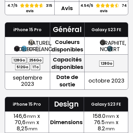
4.7/5
315
4.54/5
74
Avis
avis
avis
Général
iPhone 15 Pro
Galaxy S23 FE
Couleurs
NATUREL,
GRAPHITE,
NOIR
BLEU
GRIS
BLANC
NOIR
VERT
disponibles
Capacités
128Go
256Go
128Go
disponibles
512Go
1To
Date de
septembre
octobre 2023
2023
sortie
Design
iPhone 15 Pro
Galaxy S23 FE
146,6
x
158.0
x
mm
mm
70,6
x
Dimensions
76.5
x
mm
mm
8,25
8.2
mm
mm