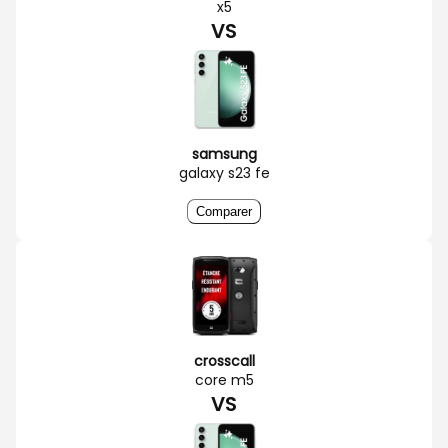
x5
VS
samsung
galaxy s23 fe
Comparer
crosscall
core m5
VS