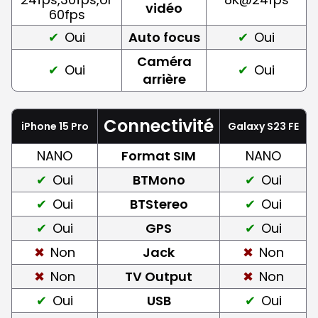
vidéo
60fps
Oui
Auto focus
Oui
Caméra
Oui
Oui
arrière
Connectivité
iPhone 15 Pro
Galaxy S23 FE
NANO
Format SIM
NANO
Oui
BTMono
Oui
Oui
BTStereo
Oui
Oui
GPS
Oui
Non
Jack
Non
Non
TV Output
Non
Oui
USB
Oui