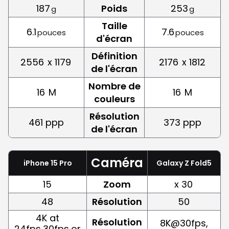
187
Poids
253
g
g
Taille
6.1
7.6
pouces
pouces
d'écran
Définition
2556
x 1179
2176
x 1812
de l'écran
Nombre de
16
M
16
M
couleurs
Résolution
461 ppp
373 ppp
de l'écran
Caméra
iPhone 15 Pro
Galaxy Z Fold5
15
Zoom
x 30
48
Résolution
50
4K at
Résolution
8K@30fps,
24fps,30fps,or