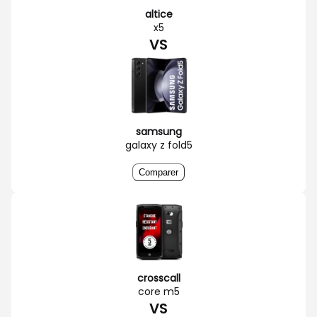
altice
x5
VS
samsung
galaxy z fold5
Comparer
crosscall
core m5
VS