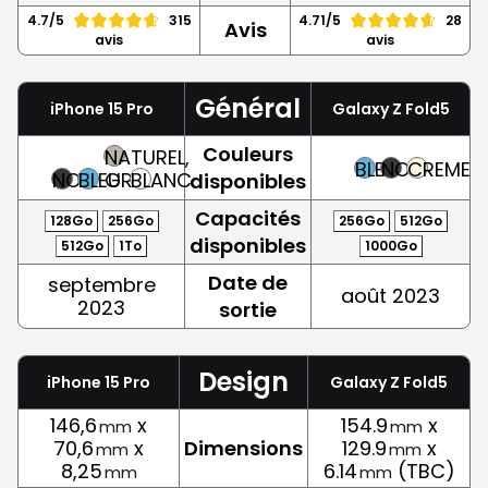
4.7/5
315
4.71/5
28
Avis
avis
avis
Général
iPhone 15 Pro
Galaxy Z Fold5
Couleurs
NATUREL,
BLEU
NOIR
CREME
NOIR
BLEU
GRIS
BLANC
disponibles
Capacités
128Go
256Go
256Go
512Go
disponibles
512Go
1To
1000Go
Date de
septembre
août 2023
2023
sortie
Design
iPhone 15 Pro
Galaxy Z Fold5
146,6
x
154.9
x
mm
mm
70,6
x
Dimensions
129.9
x
mm
mm
8,25
6.14
(TBC)
mm
mm