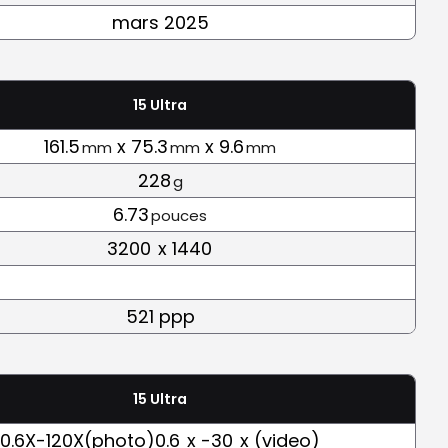
mars 2025
15 Ultra
161.5
x 75.3
x 9.6
mm
mm
mm
228
g
6.73
pouces
3200
x 1440
521 ppp
15 Ultra
0.6X-120X(photo)0.6
x -30
x (video)