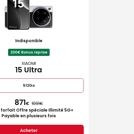
Indisponible
200€ Bonus reprise
XIAOMI
15 Ultra
512Go
871
€
1091
 forfait Offre spéciale Illimité 5G+
Payable en plusieurs fois
Acheter