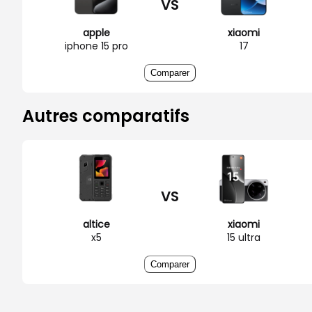
VS
apple
xiaomi
iphone 15 pro
17
Comparer
Autres comparatifs
VS
altice
xiaomi
x5
15 ultra
Comparer