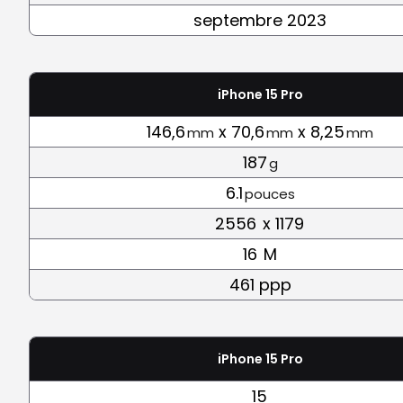
septembre 2023
iPhone 15 Pro
146,6
x 70,6
x 8,25
mm
mm
mm
187
g
6.1
pouces
2556
x 1179
16
M
461 ppp
iPhone 15 Pro
15