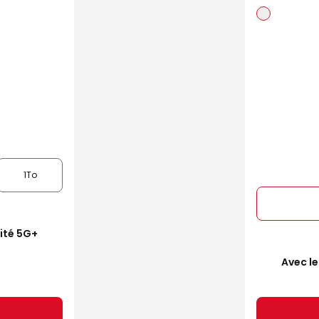
1To
mité 5G+
Avec le