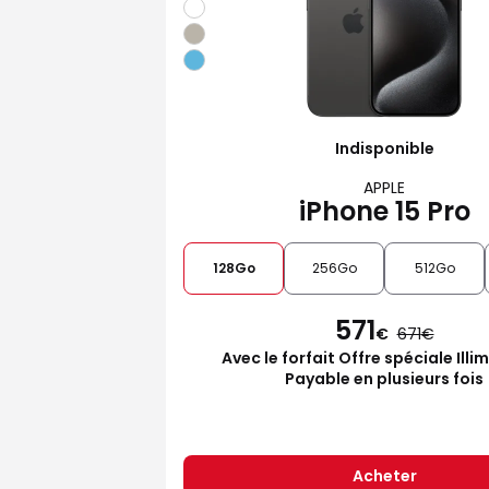
Indisponible
APPLE
iPhone 15 Pro
128Go
256Go
512Go
571
€
671
Avec le forfait Offre spéciale Illi
Payable en plusieurs fois
Acheter