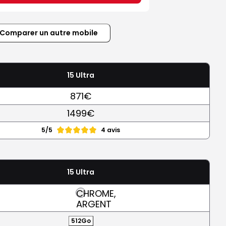
Comparer un autre mobile
15 Ultra
871€
1499€
5/5
4 avis
15 Ultra
CHROME,
ARGENT
512Go