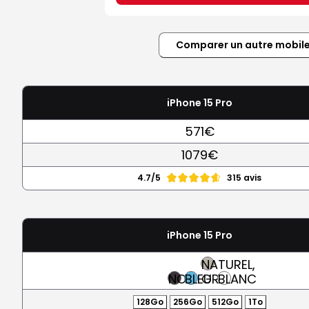
Comparer un autre mobil
iPhone 15 Pro
571€
1079€
4.7/5
315 avis
iPhone 15 Pro
NATUREL,
NOIR
BLEU
GRIS
BLANC
128Go
256Go
512Go
1To