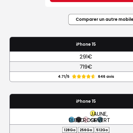
Comparer un autre mobil
iPhone 15
291€
719€
4.71/5
646 avis
iPhone 15
JAUNE,
BLEU
NOIR
ROSE
OR
VERT
128Go
256Go
512Go