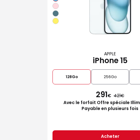
APPLE
iPhone 15
128Go
256Go
291
€
421
Avec le forfait Offre spéciale Illi
Payable en plusieurs fois
Acheter