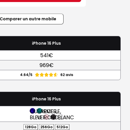
Comparer un autre mobile
iPhone 16 Plus
541€
969€
4.64/5
62 avis
iPhone 16 Plus
OUTREMER,
SARCELLE,
BLEU
VERT
ROSE
NOIR
BLANC
128Go
256Go
512Go