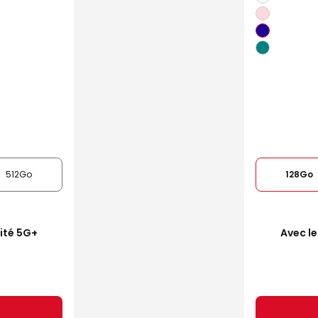
512Go
128Go
mité 5G+
Avec le