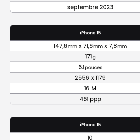
septembre 2023
iPhone 15
147,6
x 71,6
x 7,8
mm
mm
mm
171
g
6.1
pouces
2556
x 1179
16
M
461 ppp
iPhone 15
10