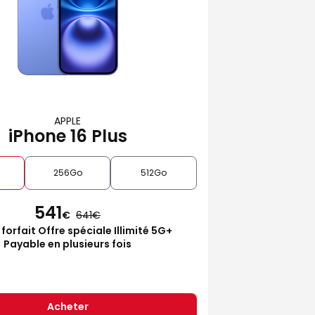
APPLE
iPhone 16 Plus
256Go
512Go
541
€
641
 forfait Offre spéciale Illimité 5G+
Payable en plusieurs fois
Acheter