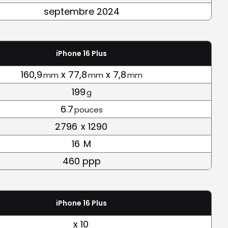
septembre 2024
iPhone 16 Plus
160,9
x 77,8
x 7,8
mm
mm
mm
199
g
6.7
pouces
2796
x 1290
16
M
460 ppp
iPhone 16 Plus
x 10