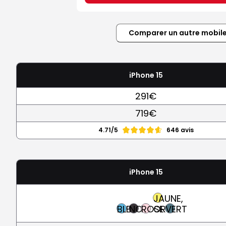
Comparer un autre mobil
iPhone 15
291€
719€
4.71/5
646 avis
iPhone 15
JAUNE,
BLEU
NOIR
ROSE
OR
VERT