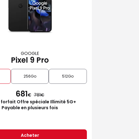
GOOGLE
Pixel 9 Pro
256Go
512Go
681
€
781
 forfait Offre spéciale Illimité 5G+
Payable en plusieurs fois
Acheter