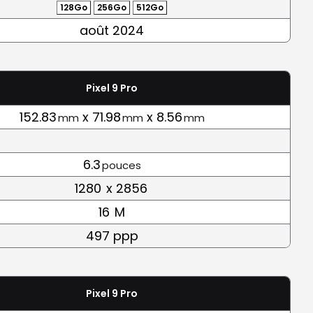
128Go
256Go
512Go
août 2024
Pixel 9 Pro
152.83
x 71.98
x 8.56
mm
mm
mm
6.3
pouces
1280
x 2856
16
M
497 ppp
Pixel 9 Pro