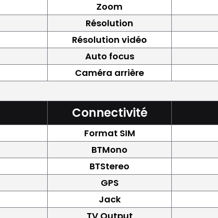
Zoom
Résolution
Résolution vidéo
Auto focus
Caméra arrière
Connectivité
Format SIM
BTMono
BTStereo
GPS
Jack
TV Output