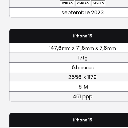
128Go
256Go
512Go
septembre 2023
iPhone 15
147,6
x 71,6
x 7,8
mm
mm
mm
171
g
6.1
pouces
2556
x 1179
16
M
461 ppp
iPhone 15