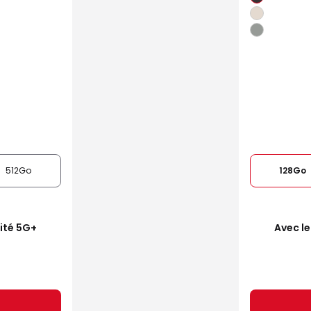
512Go
128Go
mité 5G+
Avec le