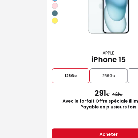
APPLE
iPhone 15
128Go
256Go
291
€
421
Avec le forfait Offre spéciale Illi
Payable en plusieurs fois
Acheter