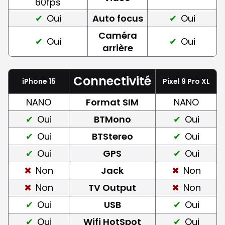
60fps
Oui
Auto focus
Oui
Caméra
Oui
Oui
arrière
Connectivité
iPhone 15
Pixel 9 Pro XL
NANO
Format SIM
NANO
Oui
BTMono
Oui
Oui
BTStereo
Oui
Oui
GPS
Oui
Non
Jack
Non
Non
TV Output
Non
Oui
USB
Oui
Oui
Wifi HotSpot
Oui