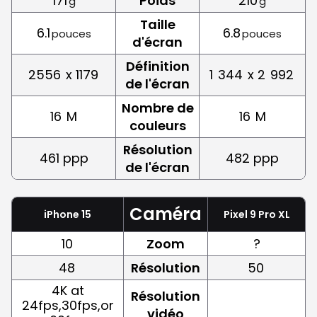
171
Poids
210
g
g
Taille
6.1
6.8
pouces
pouces
d'écran
Définition
2556
x 1179
1
344
x 2
992
de l'écran
Nombre de
16
M
16
M
couleurs
Résolution
461 ppp
482 ppp
de l'écran
Caméra
iPhone 15
Pixel 9 Pro XL
10
Zoom
?
48
Résolution
50
4K at
Résolution
24fps,30fps,or
vidéo