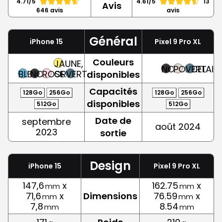
4.71/5
4.61/5
13
Avis
646 avis
avis
Général
iPhone 15
Pixel 9 Pro XL
Couleurs
JAUNE,
NOIR
PORCELAIN
VERT
BLEU
NOIR
ROSE
OR
VERT
disponibles
Capacités
128Go
256Go
128Go
256Go
disponibles
512Go
512Go
Date de
septembre
août 2024
2023
sortie
Design
iPhone 15
Pixel 9 Pro XL
147,6
x
162.75
x
mm
mm
71,6
x
Dimensions
76.59
x
mm
mm
7,8
8.54
mm
mm