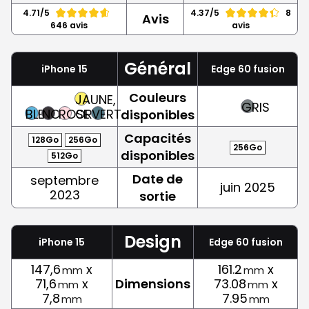
4.71/5
4.37/5
8
Avis
646 avis
avis
Général
iPhone 15
Edge 60 fusion
Couleurs
JAUNE,
GRIS
BLEU
NOIR
ROSE
OR
VERT
disponibles
Capacités
128Go
256Go
256Go
disponibles
512Go
Date de
septembre
juin 2025
2023
sortie
Design
iPhone 15
Edge 60 fusion
147,6
x
161.2
x
mm
mm
71,6
x
Dimensions
73.08
x
mm
mm
7,8
7.95
mm
mm