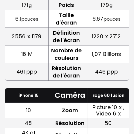
171
Poids
179
g
g
Taille
6.1
6.67
pouces
pouces
d'écran
Définition
2556
x 1179
1220
x 2712
de l'écran
Nombre de
16
M
1,07
Billions
couleurs
Résolution
461 ppp
446 ppp
de l'écran
Caméra
iPhone 15
Edge 60 fusion
Picture 10
x ,
10
Zoom
Video 6
x
48
Résolution
50
4K at