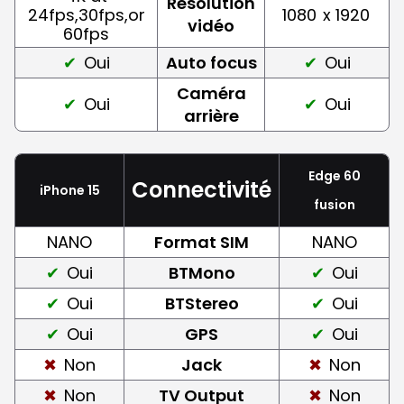
Résolution
24fps,30fps,or
1080
x 1920
vidéo
60fps
Oui
Auto focus
Oui
Caméra
Oui
Oui
arrière
Edge 60
Connectivité
iPhone 15
fusion
NANO
Format SIM
NANO
Oui
BTMono
Oui
Oui
BTStereo
Oui
Oui
GPS
Oui
Non
Jack
Non
Non
TV Output
Non