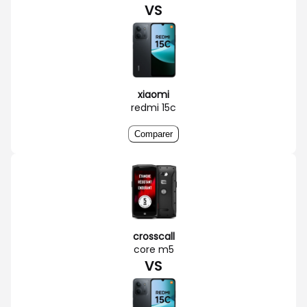
VS
xiaomi
redmi 15c
Comparer
crosscall
core m5
VS