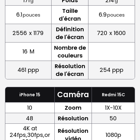
171
Poids
214
g
g
Taille
6.1
6.9
pouces
pouces
d'écran
Définition
2556
x 1179
720
x 1600
de l'écran
Nombre de
16
M
couleurs
Résolution
461 ppp
254 ppp
de l'écran
Caméra
iPhone 15
Redmi 15C
10
Zoom
1X-10X
48
Résolution
50
4K at
Résolution
24fps,30fps,or
1080p
vidéo