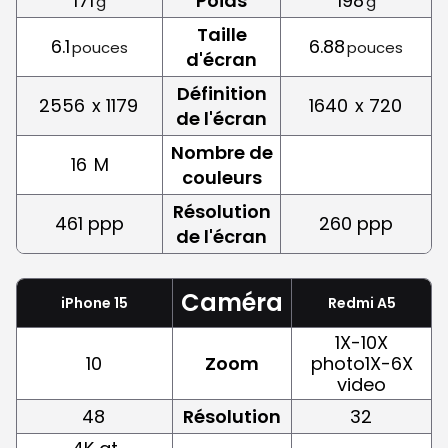
171
Poids
198
g
g
Taille
6.1
6.88
pouces
pouces
d'écran
Définition
2556
x 1179
1640
x 720
de l'écran
Nombre de
16
M
couleurs
Résolution
461 ppp
260 ppp
de l'écran
Caméra
iPhone 15
Redmi A5
1X-10X
10
Zoom
photo1X-6X
video
48
Résolution
32