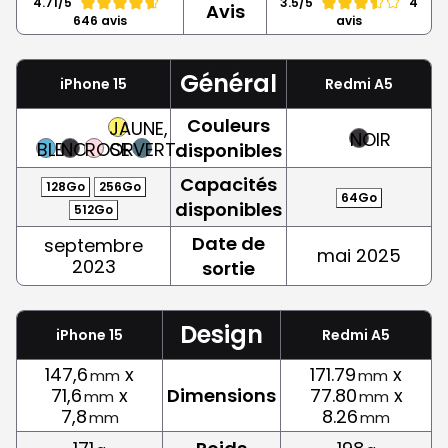
4.71/5
3.5/5
4
Avis
646 avis
avis
Général
iPhone 15
Redmi A5
Couleurs
JAUNE,
NOIR
BLEU
NOIR
ROSE
OR
VERT
disponibles
Capacités
128Go
256Go
64Go
disponibles
512Go
Date de
septembre
mai 2025
2023
sortie
Design
iPhone 15
Redmi A5
147,6
x
171.79
x
mm
mm
71,6
x
Dimensions
77.80
x
mm
mm
7,8
8.26
mm
mm