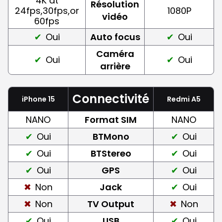
4K at
Résolution
24fps,30fps,or
1080P
vidéo
60fps
Oui
Auto focus
Oui
Caméra
Oui
Oui
arrière
Connectivité
iPhone 15
Redmi A5
NANO
Format SIM
NANO
Oui
BTMono
Oui
Oui
BTStereo
Oui
Oui
GPS
Oui
Non
Jack
Oui
Non
TV Output
Non
Oui
USB
Oui