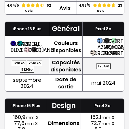
4.64/5
62
4.82/5
23
Avis
avis
avis
Général
iPhone 16 Plus
Pixel 8a
BLEU
NOIR
VERT
Couleurs
OUTREMER,
SARCELLE,
AZUR,
VOLCANIQ
ALOE,
BLEU
VERT
ROSE
NOIR
BLANC
disponibles
PORCELAINE
BLEU
NOIR
VERT
Capacités
128Go
256Go
128Go
disponibles
512Go
Date de
septembre
mai 2024
2024
sortie
Design
iPhone 16 Plus
Pixel 8a
160,9
x
152.1
x
mm
mm
77,8
x
Dimensions
72.7
x
mm
mm