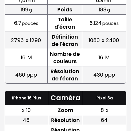
7,8
8.9
mm
mm
199
Poids
188
g
g
Taille
6.7
6.124
pouces
pouces
d'écran
Définition
2796
x 1290
1080
x 2400
de l'écran
Nombre de
16
M
16
M
couleurs
Résolution
460 ppp
430 ppp
de l'écran
Caméra
iPhone 16 Plus
Pixel 8a
x 10
Zoom
8
x
48
Résolution
64
Résolution