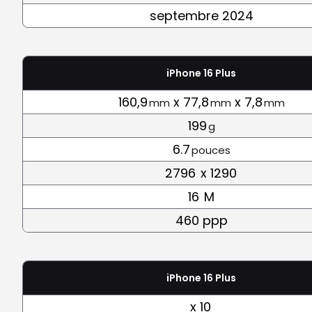
septembre 2024
iPhone 16 Plus
160,9
x 77,8
x 7,8
mm
mm
mm
199
g
6.7
pouces
2796
x 1290
16
M
460 ppp
iPhone 16 Plus
x 10