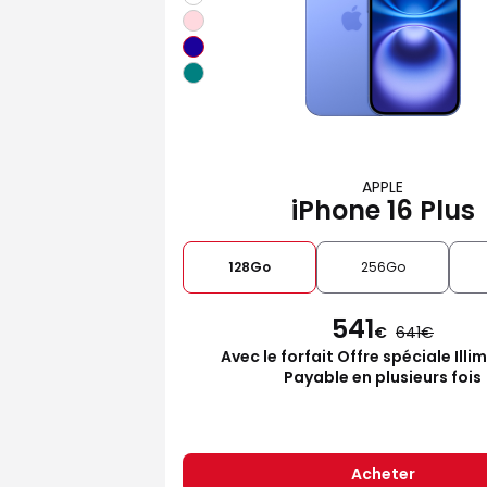
APPLE
iPhone 16 Plus
128Go
256Go
541
€
641
Avec le forfait Offre spéciale Illi
Payable en plusieurs fois
Acheter