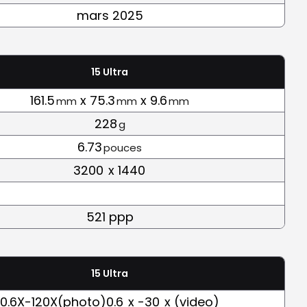
mars 2025
15 Ultra
161.5
x 75.3
x 9.6
mm
mm
mm
228
g
6.73
pouces
3200
x 1440
521 ppp
15 Ultra
0.6X-120X(photo)0.6
x -30
x (video)