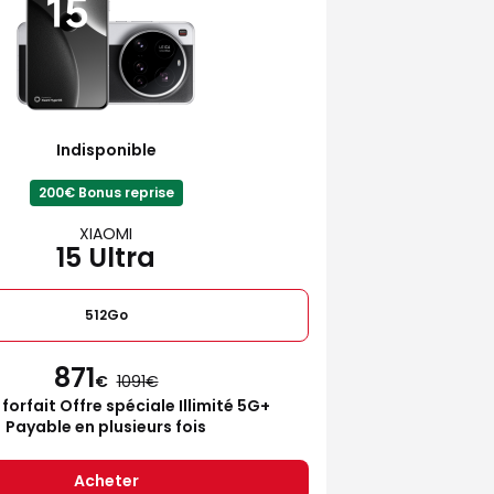
Indisponible
200€ Bonus reprise
XIAOMI
15 Ultra
512Go
871
€
1091
 forfait Offre spéciale Illimité 5G+
Payable en plusieurs fois
Acheter