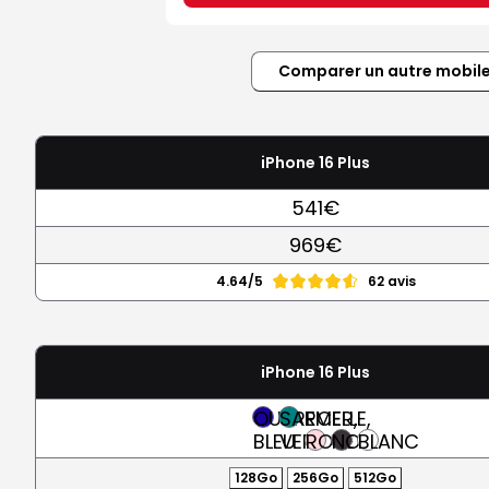
Comparer un autre mobil
iPhone 16 Plus
541€
969€
4.64/5
62 avis
iPhone 16 Plus
OUTREMER,
SARCELLE,
BLEU
VERT
ROSE
NOIR
BLANC
128Go
256Go
512Go