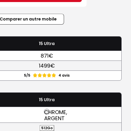
Comparer un autre mobile
15 Ultra
871€
1499€
5/5
4 avis
15 Ultra
CHROME,
ARGENT
512Go