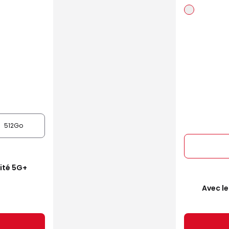
512Go
mité 5G+
Avec le