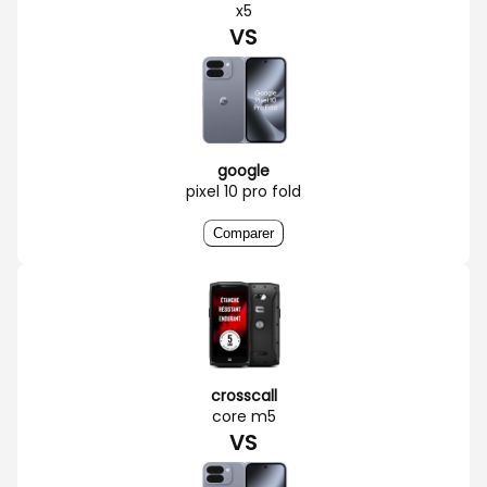
x5
VS
google
pixel 10 pro fold
Comparer
crosscall
core m5
VS