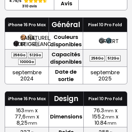
4.76/5
Avis
310 avis
Général
iPhone 16 Pro Max
Pixel 10 Pro Fold
Couleurs
SABLE,
NATUREL,
GRIS
VERT
NOIR
BEIGE
GRIS
BLANC
disponibles
Capacités
256Go
512Go
256Go
512Go
disponibles
1000Go
Date de
septembre
septembre
2024
2025
sortie
Design
iPhone 16 Pro Max
Pixel 10 Pro Fold
163
x
76.3
x
mm
mm
77,6
x
Dimensions
155.2
x
mm
mm
8,25
10.84
mm
mm