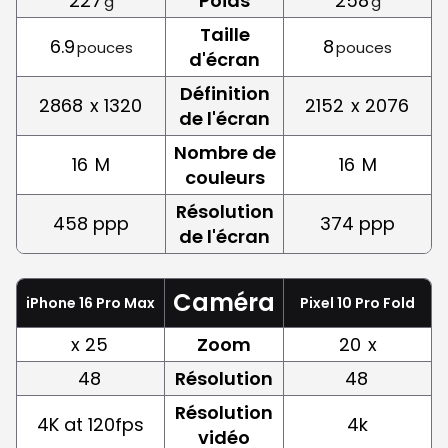
227
Poids
258
g
g
Taille
6.9
8
pouces
pouces
d'écran
Définition
2868
x 1320
2152
x 2076
de l'écran
Nombre de
16
M
16
M
couleurs
Résolution
458 ppp
374 ppp
de l'écran
Caméra
iPhone 16 Pro Max
Pixel 10 Pro Fold
x 25
Zoom
20
x
48
Résolution
48
Résolution
4K at 120fps
4k
vidéo