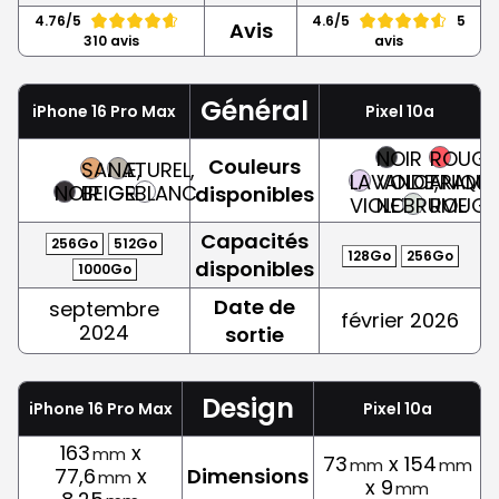
4.76/5
4.6/5
5
Avis
310 avis
avis
Général
iPhone 16 Pro Max
Pixel 10a
NOIR
ROUGE
Couleurs
SABLE,
NATUREL,
LAVANDE,
VOLCANIQUE
FRAMBO
NOIR
BEIGE
GRIS
BLANC
disponibles
VIOLET
NOIR
BRUME
ROUGE
Capacités
256Go
512Go
128Go
256Go
disponibles
1000Go
Date de
septembre
février 2026
2024
sortie
Design
iPhone 16 Pro Max
Pixel 10a
163
x
mm
73
x 154
mm
mm
77,6
x
Dimensions
mm
x 9
mm