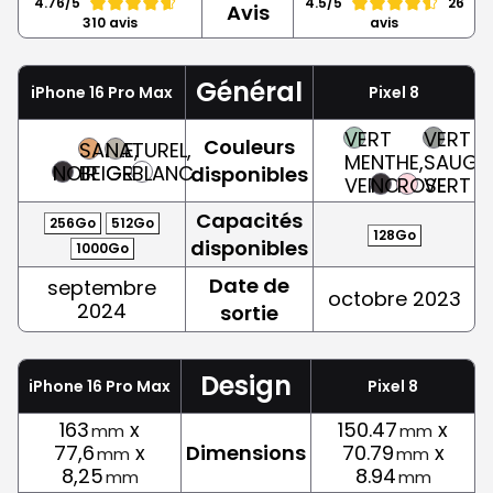
4.76/5
4.5/5
26
Avis
310 avis
avis
Général
iPhone 16 Pro Max
Pixel 8
VERT
VERT
Couleurs
SABLE,
NATUREL,
MENTHE,
SAUGE,
NOIR
BEIGE
GRIS
BLANC
disponibles
VERT
NOIR
ROSE
VERT
Capacités
256Go
512Go
128Go
disponibles
1000Go
Date de
septembre
octobre 2023
2024
sortie
Design
iPhone 16 Pro Max
Pixel 8
163
x
150.47
x
mm
mm
77,6
x
Dimensions
70.79
x
mm
mm
8,25
8.94
mm
mm