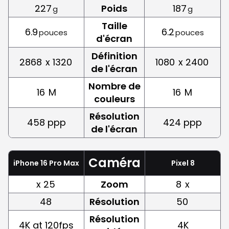
227
Poids
187
g
g
Taille
6.9
6.2
pouces
pouces
d'écran
Définition
2868
x 1320
1080
x 2400
de l'écran
Nombre de
16
M
16
M
couleurs
Résolution
458 ppp
424 ppp
de l'écran
Caméra
iPhone 16 Pro Max
Pixel 8
x 25
Zoom
8
x
48
Résolution
50
Résolution
4K at 120fps
4K