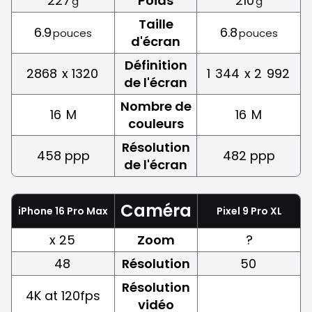
227
Poids
210
g
g
Taille
6.9
6.8
pouces
pouces
d'écran
Définition
2868
x 1320
1
344
x 2
992
de l'écran
Nombre de
16
M
16
M
couleurs
Résolution
458 ppp
482 ppp
de l'écran
Caméra
iPhone 16 Pro Max
Pixel 9 Pro XL
x 25
Zoom
?
48
Résolution
50
Résolution
4K at 120fps
vidéo