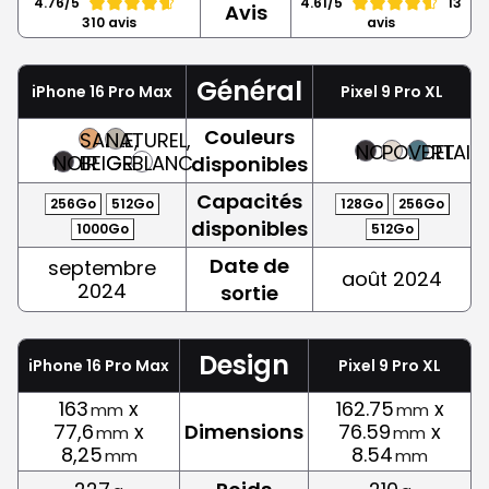
4.76/5
4.61/5
13
Avis
310 avis
avis
Général
iPhone 16 Pro Max
Pixel 9 Pro XL
Couleurs
SABLE,
NATUREL,
NOIR
PORCELAIN
VERT
NOIR
BEIGE
GRIS
BLANC
disponibles
Capacités
256Go
512Go
128Go
256Go
disponibles
1000Go
512Go
Date de
septembre
août 2024
2024
sortie
Design
iPhone 16 Pro Max
Pixel 9 Pro XL
163
x
162.75
x
mm
mm
77,6
x
Dimensions
76.59
x
mm
mm
8,25
8.54
mm
mm