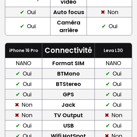
vidéo
Oui
Auto focus
Non
Caméra
Oui
Oui
arrière
Connectivité
iPhone 16 Pro
Leva L30
NANO
Format SIM
NANO
Oui
BTMono
Oui
Oui
BTStereo
Oui
Oui
GPS
Oui
Non
Jack
Oui
Non
TV Output
Non
Oui
USB
Oui
Oui
Wifi HotSpot
Non