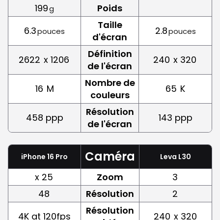
199
Poids
g
Taille
6.3
2.8
pouces
pouces
d'écran
Définition
2622
x 1206
240
x 320
de l'écran
Nombre de
16
M
65
K
couleurs
Résolution
458 ppp
143 ppp
de l'écran
Caméra
iPhone 16 Pro
Leva L30
x 25
Zoom
3
48
Résolution
2
Résolution
4K at 120fps
240
x 320