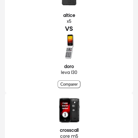
altice
x5
VS
doro
leva l30
Comparer
crosscall
core m5