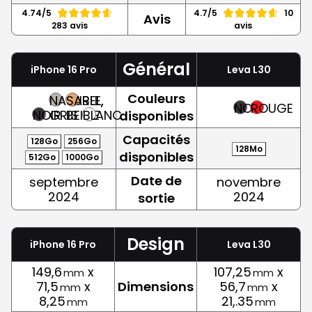
4.74/5
4.7/5
10
Avis
283 avis
avis
Général
iPhone 16 Pro
Leva L30
Couleurs
NATUREL,
SABLE,
NOIR
ROUGE
NOIR
GRIS
BEIGE
BLANC
disponibles
Capacités
128Go
256Go
128Mo
disponibles
512Go
1000Go
Date de
septembre
novembre
2024
2024
sortie
Design
iPhone 16 Pro
Leva L30
149,6
x
107,25
x
mm
mm
71,5
x
Dimensions
56,7
x
mm
mm
8,25
21,.35
mm
mm