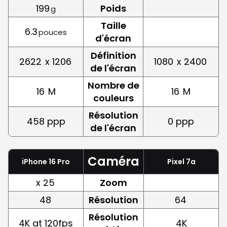
199
Poids
g
Taille
6.3
pouces
d'écran
Définition
2622
x 1206
1080
x 2400
de l'écran
Nombre de
16
M
16
M
couleurs
Résolution
458 ppp
0 ppp
de l'écran
Caméra
iPhone 16 Pro
Pixel 7a
x 25
Zoom
48
Résolution
64
Résolution
4K at 120fps
4K