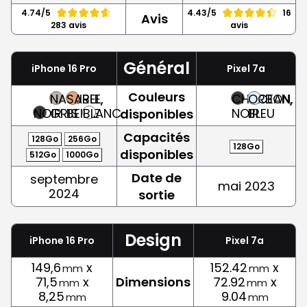
4.74/5
4.43/5
16
Avis
283 avis
avis
Général
iPhone 16 Pro
Pixel 7a
Couleurs
NATUREL,
SABLE,
CHARBON,
OCEAN,
NOIR
GRIS
BEIGE
BLANC
NOIR
BLEU
disponibles
Capacités
128Go
256Go
128Go
disponibles
512Go
1000Go
Date de
septembre
mai 2023
2024
sortie
Design
iPhone 16 Pro
Pixel 7a
149,6
x
152.42
x
mm
mm
71,5
x
Dimensions
72.92
x
mm
mm
8,25
9.04
mm
mm