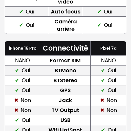
vidéo
Oui
Auto focus
Oui
Caméra
Oui
Oui
arrière
Connectivité
iPhone 16 Pro
Pixel 7a
NANO
Format SIM
NANO
Oui
BTMono
Oui
Oui
BTStereo
Oui
Oui
GPS
Oui
Non
Jack
Non
Non
TV Output
Non
Oui
USB
Oui
Wifi HotSpot
Oui