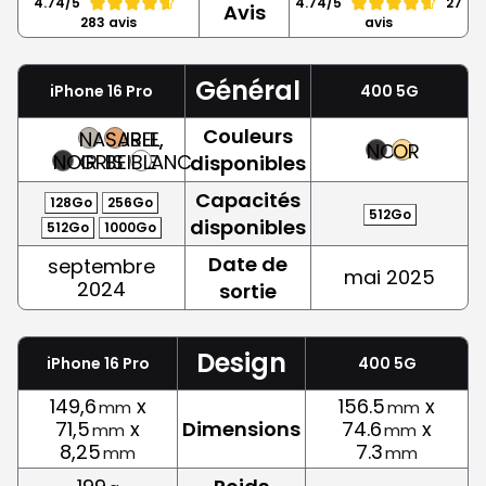
4.74/5
4.74/5
27
Avis
283 avis
avis
Général
iPhone 16 Pro
400 5G
Couleurs
NATUREL,
SABLE,
NOIR
OR
NOIR
GRIS
BEIGE
BLANC
disponibles
Capacités
128Go
256Go
512Go
disponibles
512Go
1000Go
Date de
septembre
mai 2025
2024
sortie
Design
iPhone 16 Pro
400 5G
149,6
x
156.5
x
mm
mm
71,5
x
Dimensions
74.6
x
mm
mm
8,25
7.3
mm
mm