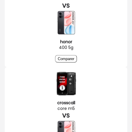
VS
honor
400 5g
Comparer
crosscall
core m5
VS