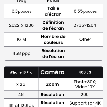
199
Poids
g
Taille
6.3
6.55
pouces
pouces
d'écran
Définition
2622
x 1206
2736×1264
de l'écran
Nombre de
16
M
Other
couleurs
Résolution
458 ppp
de l'écran
Caméra
iPhone 16 Pro
400 5G
Photo:30X;
x 25
Zoom
Video:10X
48
Résolution
200
Résolution
Support for 4K
4K at 120fps