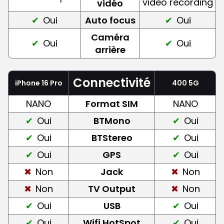
video recording
vidéo
Oui
Auto focus
Oui
Caméra
Oui
Oui
arrière
Connectivité
iPhone 16 Pro
400 5G
NANO
Format SIM
NANO
Oui
BTMono
Oui
Oui
BTStereo
Oui
Oui
GPS
Oui
Non
Jack
Non
Non
TV Output
Non
Oui
USB
Oui
Oui
Wifi HotSpot
Oui