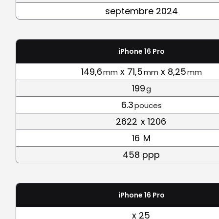
septembre 2024
iPhone 16 Pro
149,6
x 71,5
x 8,25
mm
mm
mm
199
g
6.3
pouces
2622
x 1206
16
M
458 ppp
iPhone 16 Pro
x 25