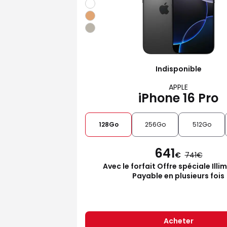
Indisponible
APPLE
iPhone 16 Pro
128Go
256Go
512Go
641
€
741
Avec le forfait Offre spéciale Illi
Payable en plusieurs fois
Acheter