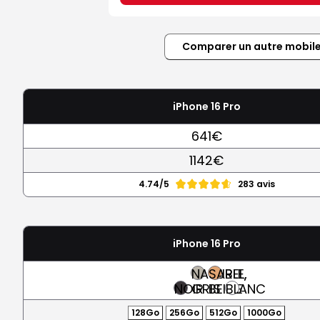
Comparer un autre mobil
iPhone 16 Pro
641€
1142€
4.74/5
283 avis
iPhone 16 Pro
NATUREL,
SABLE,
NOIR
GRIS
BEIGE
BLANC
128Go
256Go
512Go
1000Go