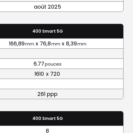
août 2025
400 Smart 5G
166,89
x 76,8
x 8,39
mm
mm
mm
6.77
pouces
1610
x 720
261 ppp
400 Smart 5G
8