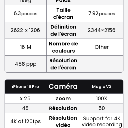
199
Poids
g
Taille
6.3
7.92
pouces
pouces
d'écran
Définition
2622
x 1206
2344×2156
de l'écran
Nombre de
16
M
Other
couleurs
Résolution
458 ppp
de l'écran
Caméra
iPhone 16 Pro
Magic V3
x 25
Zoom
100X
48
Résolution
50
Résolution
Support for 4K
4K at 120fps
video recording
vidéo