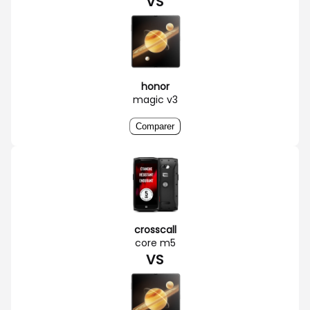
VS
honor
magic v3
Comparer
crosscall
core m5
VS