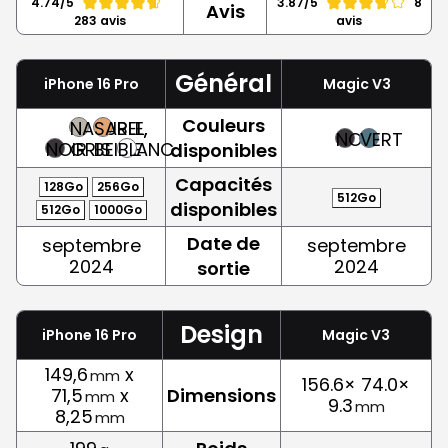
4.74/5
3.87/5
8
Avis
283 avis
avis
Général
iPhone 16 Pro
Magic V3
Couleurs
NATUREL,
SABLE,
NOIR
VERT
NOIR
GRIS
BEIGE
BLANC
disponibles
Capacités
128Go
256Go
512Go
disponibles
512Go
1000Go
Date de
septembre
septembre
2024
2024
sortie
Design
iPhone 16 Pro
Magic V3
149,6
x
mm
156.6× 74.0×
71,5
x
Dimensions
mm
9.3
mm
8,25
mm