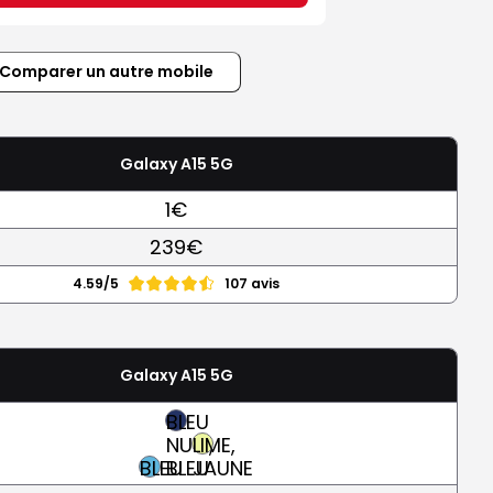
Comparer un autre mobile
Galaxy A15 5G
1€
239€
4.59/5
107 avis
Galaxy A15 5G
BLEU
NUIT,
LIME,
BLEU
BLEU
JAUNE