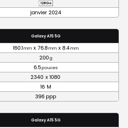
128Go
janvier 2024
Galaxy A15 5G
160.1
x 76.8
x 8.4
mm
mm
mm
200
g
6.5
pouces
2340
x 1080
16
M
396 ppp
Galaxy A15 5G