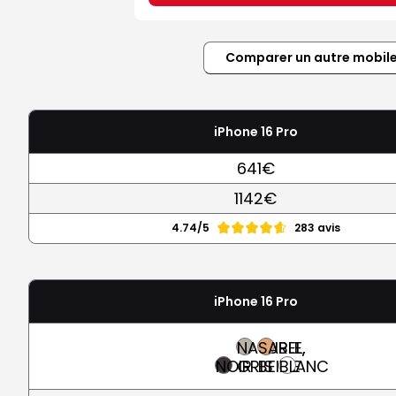
Comparer un autre mobil
iPhone 16 Pro
641€
1142€
4.74/5
283 avis
iPhone 16 Pro
NATUREL,
SABLE,
NOIR
GRIS
BEIGE
BLANC