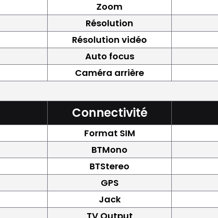
Zoom
Résolution
Résolution vidéo
Auto focus
Caméra arrière
Connectivité
Format SIM
BTMono
BTStereo
GPS
Jack
TV Output