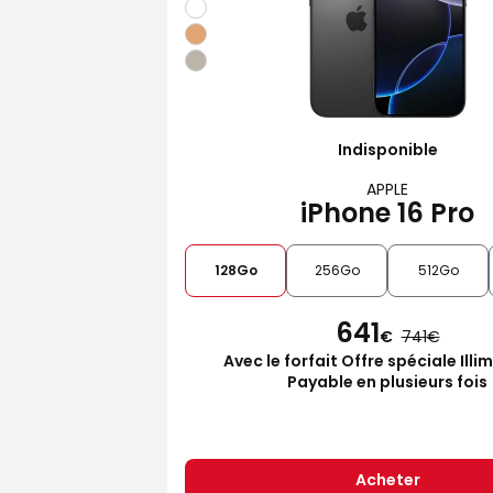
Indisponible
APPLE
iPhone 16 Pro
128Go
256Go
512Go
641
€
741
Avec le forfait Offre spéciale Illi
Payable en plusieurs fois
Acheter