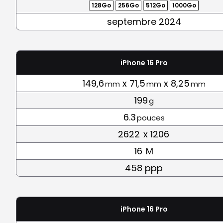
128Go
256Go
512Go
1000Go
septembre 2024
iPhone 16 Pro
149,6
x 71,5
x 8,25
mm
mm
mm
199
g
6.3
pouces
2622
x 1206
16
M
458 ppp
iPhone 16 Pro