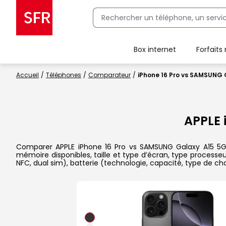
Box internet
Forfaits
Client Box SFR, ajouter une offre Maison Sécurisée
Accueil
Téléphones
Comparateur
iPhone 16 Pro vs SAMSUNG 
APPLE 
Comparer APPLE iPhone 16 Pro vs SAMSUNG Galaxy A15 5G da
mémoire disponibles, taille et type d’écran, type processe
NFC, dual sim), batterie (technologie, capacité, type de c