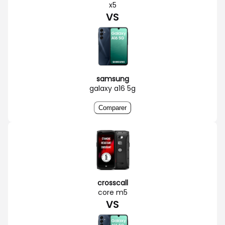
x5
VS
samsung
galaxy a16 5g
Comparer
crosscall
core m5
VS