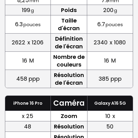
8,25
7.9
mm
mm
199
Poids
200
g
g
Taille
6.3
6.7
pouces
pouces
d'écran
Définition
2622
x 1206
2340
x 1080
de l'écran
Nombre de
16
M
16
M
couleurs
Résolution
458 ppp
385 ppp
de l'écran
Caméra
iPhone 16 Pro
Galaxy A16 5G
x 25
Zoom
10
x
48
Résolution
50
Résolution