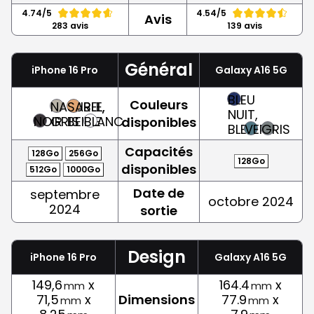
4.74/5
4.54/5
Avis
283 avis
139 avis
Général
iPhone 16 Pro
Galaxy A16 5G
BLEU
Couleurs
NATUREL,
SABLE,
NUIT,
NOIR
GRIS
BEIGE
BLANC
disponibles
BLEU
VERT
GRIS
Capacités
128Go
256Go
128Go
disponibles
512Go
1000Go
Date de
septembre
octobre 2024
2024
sortie
Design
iPhone 16 Pro
Galaxy A16 5G
149,6
x
164.4
x
mm
mm
71,5
x
Dimensions
77.9
x
mm
mm