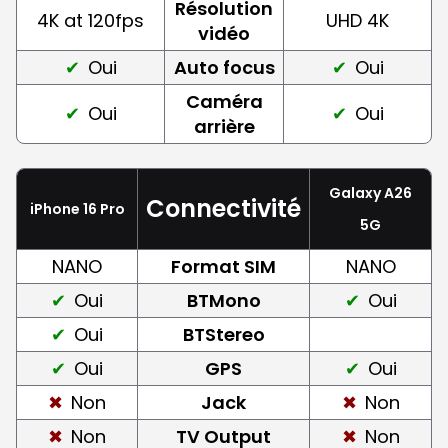
Résolution
4K at 120fps
UHD 4K
vidéo
Oui
Auto focus
Oui
Caméra
Oui
Oui
arrière
Galaxy A26
Connectivité
iPhone 16 Pro
5G
NANO
Format SIM
NANO
Oui
BTMono
Oui
Oui
BTStereo
Oui
GPS
Oui
Non
Jack
Non
Non
TV Output
Non