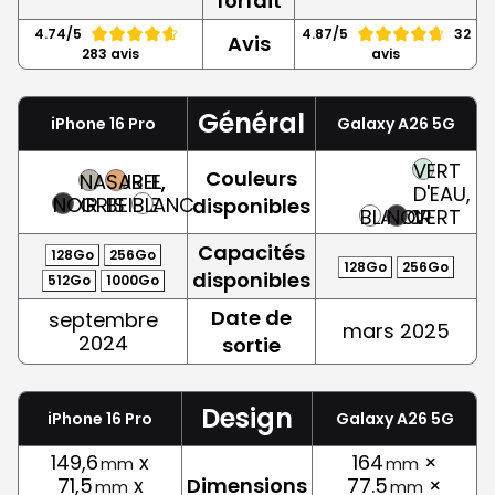
forfait
4.74/5
4.87/5
32
Avis
283 avis
avis
Général
iPhone 16 Pro
Galaxy A26 5G
VERT
Couleurs
NATUREL,
SABLE,
D'EAU,
NOIR
GRIS
BEIGE
BLANC
disponibles
BLANC
NOIR
VERT
Capacités
128Go
256Go
128Go
256Go
disponibles
512Go
1000Go
Date de
septembre
mars 2025
2024
sortie
Design
iPhone 16 Pro
Galaxy A26 5G
149,6
x
164
×
mm
mm
71,5
x
Dimensions
77.5
×
mm
mm