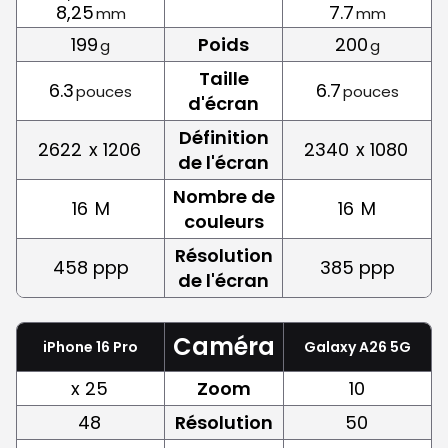
8,25
7.7
mm
mm
199
Poids
200
g
g
Taille
6.3
6.7
pouces
pouces
d'écran
Définition
2622
x 1206
2340
x 1080
de l'écran
Nombre de
16
M
16
M
couleurs
Résolution
458 ppp
385 ppp
de l'écran
Caméra
iPhone 16 Pro
Galaxy A26 5G
x 25
Zoom
10
48
Résolution
50