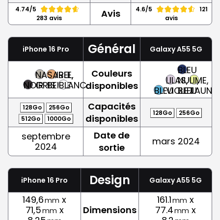
4.74/5
4.6/5
121
Avis
283 avis
avis
Général
iPhone 16 Pro
Galaxy A55 5G
BLEU
Couleurs
NATUREL,
SABLE,
LILAS,
NUIT,
LIME,
NOIR
GRIS
BEIGE
BLANC
disponibles
BLEU
VIOLET
BLEU
JAUNE
Capacités
128Go
256Go
128Go
256Go
disponibles
512Go
1000Go
Date de
septembre
mars 2024
2024
sortie
Design
iPhone 16 Pro
Galaxy A55 5G
149,6
x
161.1
x
mm
mm
71,5
x
Dimensions
77.4
x
mm
mm