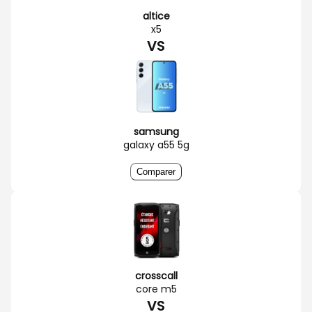
altice
x5
VS
samsung
galaxy a55 5g
Comparer
crosscall
core m5
VS