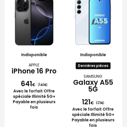
Indisponible
Indisponible
APPLE
Dernières pièces
iPhone 16 Pro
SAMSUNG
Galaxy A55
641
€
741
5G
Avec le forfait Offre
spéciale Illimité 5G+
121
Payable en plusieurs
€
171
fois
Avec le forfait Offre
spéciale Illimité 5G+
Payable en plusieurs
fois