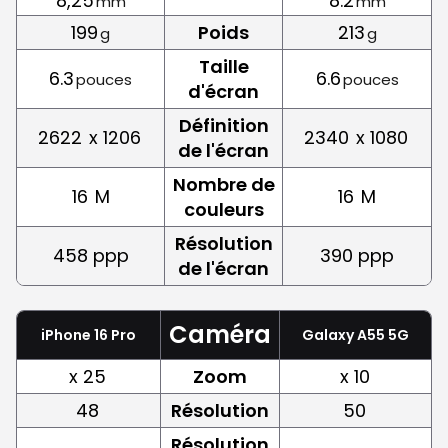
8,25
8.2
mm
mm
199
Poids
213
g
g
Taille
6.3
6.6
pouces
pouces
d'écran
Définition
2622
x 1206
2340
x 1080
de l'écran
Nombre de
16
M
16
M
couleurs
Résolution
458 ppp
390 ppp
de l'écran
Caméra
iPhone 16 Pro
Galaxy A55 5G
x 25
Zoom
x 10
48
Résolution
50
Résolution