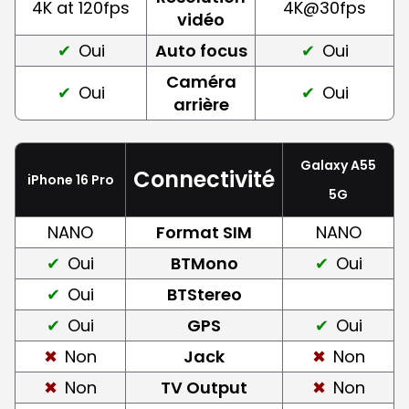
4K at 120fps
4K@30fps
vidéo
Oui
Auto focus
Oui
Caméra
Oui
Oui
arrière
Galaxy A55
Connectivité
iPhone 16 Pro
5G
NANO
Format SIM
NANO
Oui
BTMono
Oui
Oui
BTStereo
Oui
GPS
Oui
Non
Jack
Non
Non
TV Output
Non