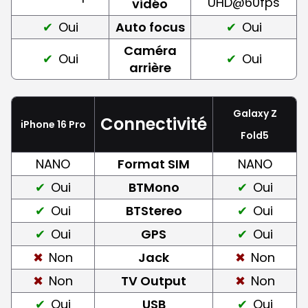
UHD@60fps
vidéo
Oui
Auto focus
Oui
Caméra
Oui
Oui
arrière
Galaxy Z
Connectivité
iPhone 16 Pro
Fold5
NANO
Format SIM
NANO
Oui
BTMono
Oui
Oui
BTStereo
Oui
Oui
GPS
Oui
Non
Jack
Non
Non
TV Output
Non
Oui
USB
Oui