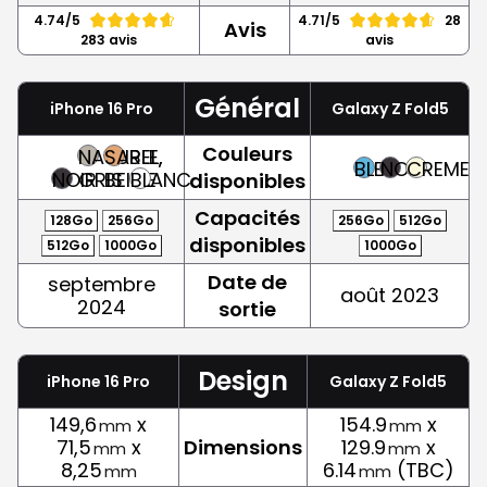
4.74/5
4.71/5
28
Avis
283 avis
avis
Général
iPhone 16 Pro
Galaxy Z Fold5
Couleurs
NATUREL,
SABLE,
BLEU
NOIR
CREME
NOIR
GRIS
BEIGE
BLANC
disponibles
Capacités
128Go
256Go
256Go
512Go
disponibles
512Go
1000Go
1000Go
Date de
septembre
août 2023
2024
sortie
Design
iPhone 16 Pro
Galaxy Z Fold5
149,6
x
154.9
x
mm
mm
71,5
x
Dimensions
129.9
x
mm
mm
8,25
6.14
(TBC)
mm
mm