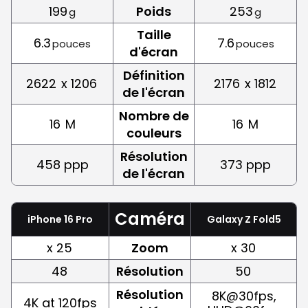
199
Poids
253
g
g
Taille
6.3
7.6
pouces
pouces
d'écran
Définition
2622
x 1206
2176
x 1812
de l'écran
Nombre de
16
M
16
M
couleurs
Résolution
458 ppp
373 ppp
de l'écran
Caméra
iPhone 16 Pro
Galaxy Z Fold5
x 25
Zoom
x 30
48
Résolution
50
Résolution
8K@30fps,
4K at 120fps