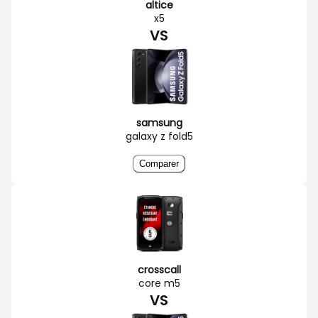
altice
x5
VS
samsung
galaxy z fold5
Comparer
crosscall
core m5
VS