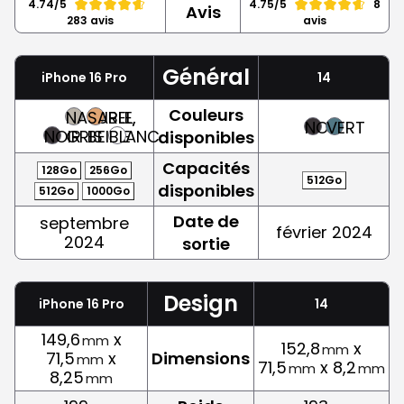
4.74/5
4.75/5
8
Avis
283 avis
avis
Général
iPhone 16 Pro
14
Couleurs
NATUREL,
SABLE,
NOIR
VERT
NOIR
GRIS
BEIGE
BLANC
disponibles
Capacités
128Go
256Go
512Go
disponibles
512Go
1000Go
Date de
septembre
février 2024
2024
sortie
Design
iPhone 16 Pro
14
149,6
x
mm
152,8
x
mm
71,5
x
Dimensions
mm
71,5
x 8,2
mm
mm
8,25
mm