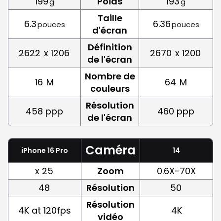
199
Poids
193
g
g
Taille
6.3
6.36
pouces
pouces
d'écran
Définition
2622
x 1206
2670
x 1200
de l'écran
Nombre de
16
M
64
M
couleurs
Résolution
458 ppp
460 ppp
de l'écran
Caméra
iPhone 16 Pro
14
x 25
Zoom
0.6X-70X
48
Résolution
50
Résolution
4K at 120fps
4K
vidéo