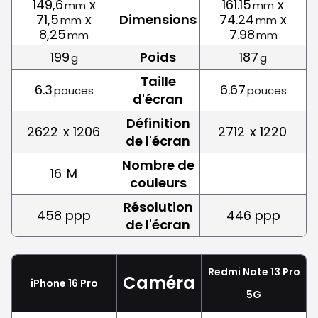
149,6
x
161.15
x
mm
mm
71,5
x
Dimensions
74.24
x
mm
mm
8,25
7.98
mm
mm
199
Poids
187
g
g
Taille
6.3
6.67
pouces
pouces
d'écran
Définition
2622
x 1206
2712
x 1220
de l'écran
Nombre de
16
M
couleurs
Résolution
458 ppp
446 ppp
de l'écran
Redmi Note 13 Pro
Caméra
iPhone 16 Pro
5G