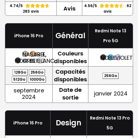
4.74/5
4.56/5
62
Avis
283 avis
avis
Redmi Note 13
Général
iPhone 16 Pro
Pro 5G
Couleurs
NATUREL,
SABLE,
NOIR
BLEU
VIOLET
NOIR
GRIS
BEIGE
BLANC
disponibles
Capacités
128Go
256Go
256Go
disponibles
512Go
1000Go
Date de
septembre
janvier 2024
2024
sortie
Redmi Note 13 Pro
Design
iPhone 16 Pro
5G