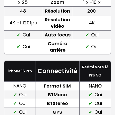
x 25
Zoom
1
x -10
x
48
Résolution
200
Résolution
4K at 120fps
4K
vidéo
Oui
Auto focus
Oui
Caméra
Oui
Oui
arrière
Redmi Note 13
Connectivité
iPhone 16 Pro
Pro 5G
NANO
Format SIM
NANO
Oui
BTMono
Oui
Oui
BTStereo
Oui
Oui
GPS
Oui