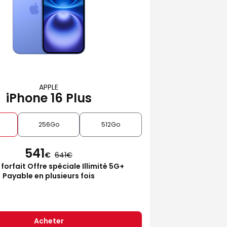
APPLE
iPhone 16 Plus
256Go
512Go
541
€
641
 forfait Offre spéciale Illimité 5G+
Payable en plusieurs fois
Acheter