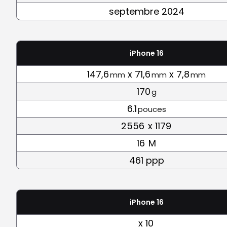
septembre 2024
iPhone 16
147,6
x 71,6
x 7,8
mm
mm
mm
170
g
6.1
pouces
2556
x 1179
16
M
461 ppp
iPhone 16
x 10