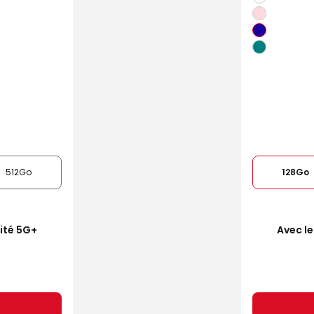
512Go
128Go
mité 5G+
Avec le