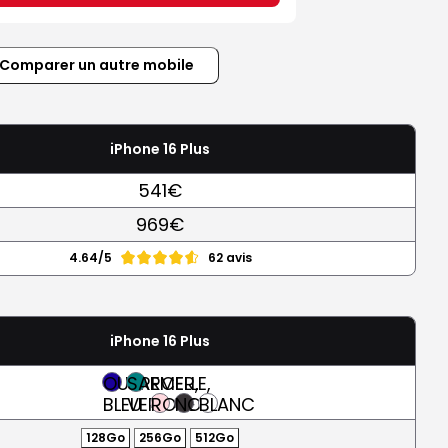
Comparer un autre mobile
iPhone 16 Plus
541€
969€
4.64/5
62 avis
iPhone 16 Plus
OUTREMER,
SARCELLE,
BLEU
VERT
ROSE
NOIR
BLANC
128Go
256Go
512Go