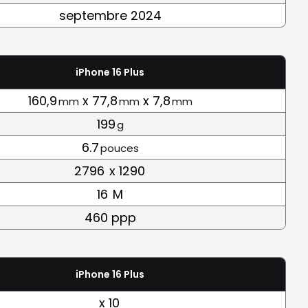
septembre 2024
iPhone 16 Plus
160,9
x 77,8
x 7,8
mm
mm
mm
199
g
6.7
pouces
2796
x 1290
16
M
460 ppp
iPhone 16 Plus
x 10