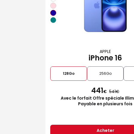
APPLE
iPhone 16
128Go
256Go
441
€
541
Avec le forfait Offre spéciale Illi
Payable en plusieurs fois
Acheter