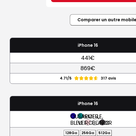
Comparer un autre mobil
iPhone 16
441€
869€
4.71/5
317 avis
iPhone 16
OUTREMER,
SARCELLE,
BLEU
VERT
ROSE
BLANC
NOIR
128Go
256Go
512Go