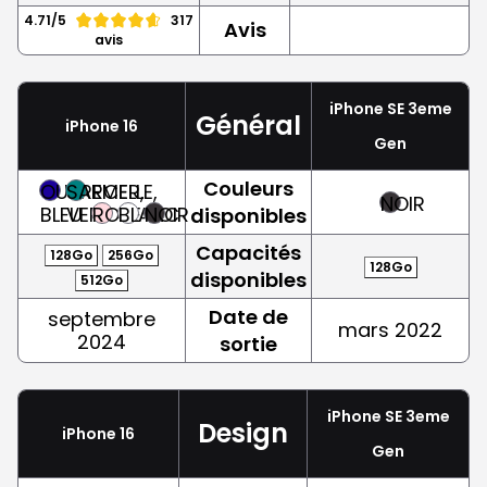
4.71/5
317
Avis
avis
iPhone SE 3eme
Général
iPhone 16
Gen
Couleurs
OUTREMER,
SARCELLE,
NOIR
BLEU
VERT
ROSE
BLANC
NOIR
disponibles
Capacités
128Go
256Go
128Go
disponibles
512Go
Date de
septembre
mars 2022
2024
sortie
iPhone SE 3eme
Design
iPhone 16
Gen