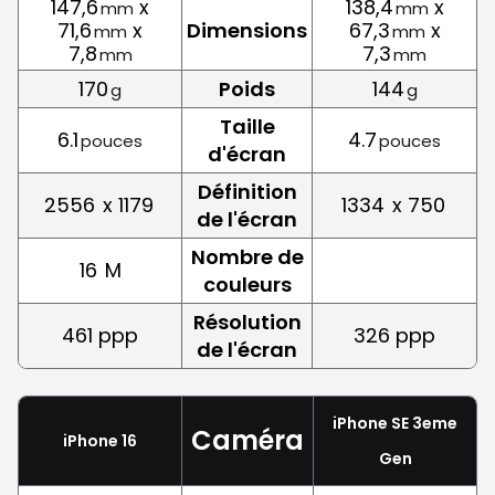
147,6
x
138,4
x
mm
mm
71,6
x
Dimensions
67,3
x
mm
mm
7,8
7,3
mm
mm
170
Poids
144
g
g
Taille
6.1
4.7
pouces
pouces
d'écran
Définition
2556
x 1179
1334
x 750
de l'écran
Nombre de
16
M
couleurs
Résolution
461 ppp
326 ppp
de l'écran
iPhone SE 3eme
Caméra
iPhone 16
Gen