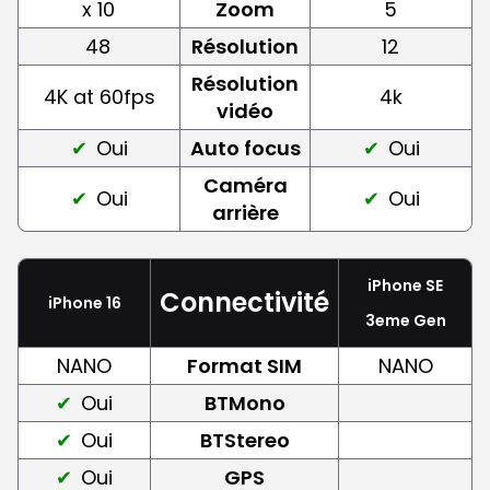
x 10
Zoom
5
48
Résolution
12
Résolution
4K at 60fps
4k
vidéo
Oui
Auto focus
Oui
Caméra
Oui
Oui
arrière
iPhone SE
Connectivité
iPhone 16
3eme Gen
NANO
Format SIM
NANO
Oui
BTMono
Oui
BTStereo
Oui
GPS