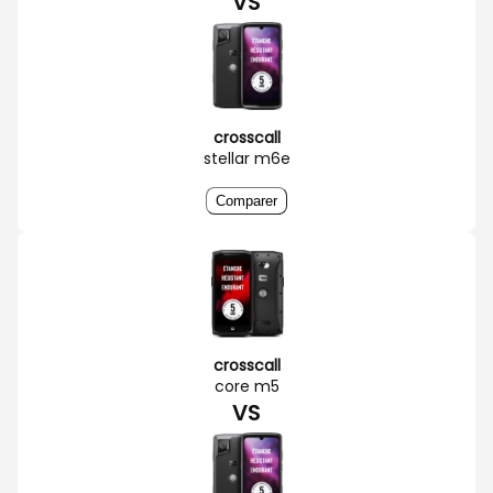
VS
crosscall
stellar m6e
Comparer
crosscall
core m5
VS