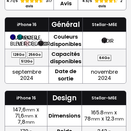
4.71/5
317
4.5/5
2
Avis
avis
avis
Général
iPhone 16
Stellar-M6E
Couleurs
OUTREMER,
SARCELLE,
NOIR
BLEU
VERT
ROSE
BLANC
NOIR
disponibles
Capacités
128Go
256Go
64Go
disponibles
512Go
Date de
septembre
novembre
2024
2024
sortie
Design
iPhone 16
Stellar-M6E
147,6
x
mm
165.8
x
mm
71,6
x
Dimensions
mm
78
x 12.3
mm
mm
7,8
mm