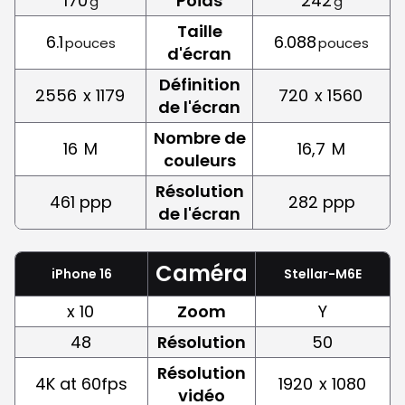
170
Poids
242
g
g
Taille
6.1
6.088
pouces
pouces
d'écran
Définition
2556
x 1179
720
x 1560
de l'écran
Nombre de
16
M
16,7
M
couleurs
Résolution
461 ppp
282 ppp
de l'écran
Caméra
iPhone 16
Stellar-M6E
x 10
Zoom
Y
48
Résolution
50
Résolution
4K at 60fps
1920
x 1080
vidéo