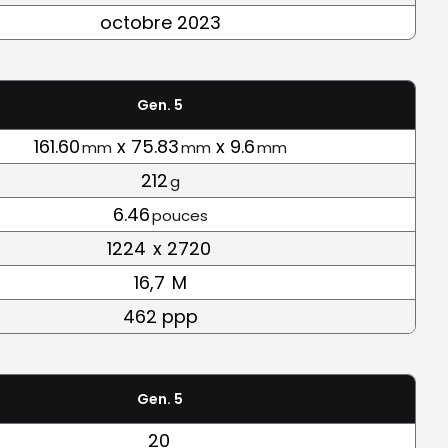
octobre 2023
Gen. 5
161.60
x 75.83
x 9.6
mm
mm
mm
212
g
6.46
pouces
1224
x 2720
16,7
M
462 ppp
Gen. 5
20