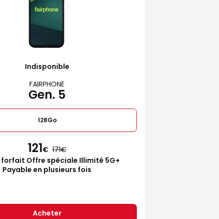
Indisponible
FAIRPHONE
Gen. 5
128Go
121
€
171
 forfait Offre spéciale Illimité 5G+
Payable en plusieurs fois
Acheter