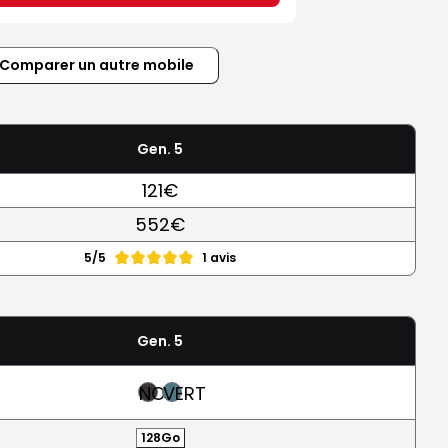
Comparer un autre mobile
Gen. 5
121€
552€
5/5
1 avis
Gen. 5
NOIR
VERT
128Go