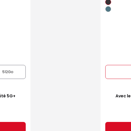
512Go
mité 5G+
Avec le