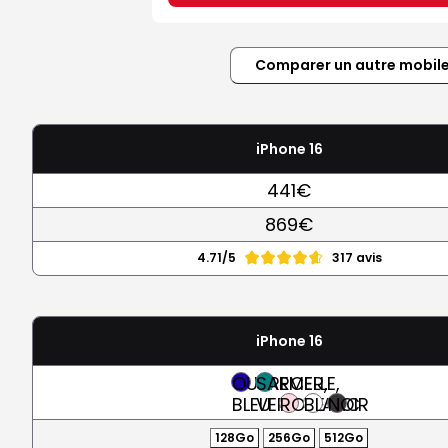
Comparer un autre mobil
iPhone 16
441€
869€
4.71/5
317 avis
iPhone 16
OUTREMER,
SARCELLE,
BLEU
VERT
ROSE
BLANC
NOIR
128Go
256Go
512Go