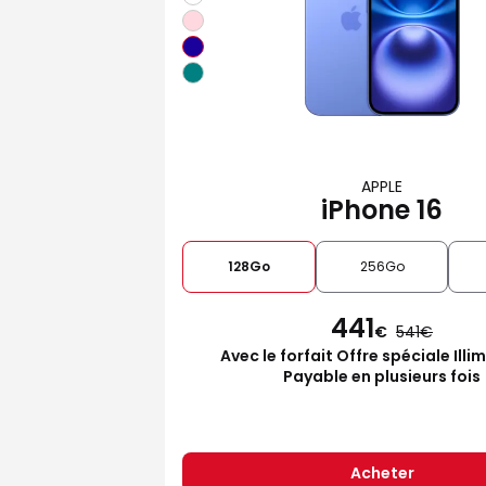
APPLE
iPhone 16
128Go
256Go
441
€
541
Avec le forfait Offre spéciale Illi
Payable en plusieurs fois
Acheter