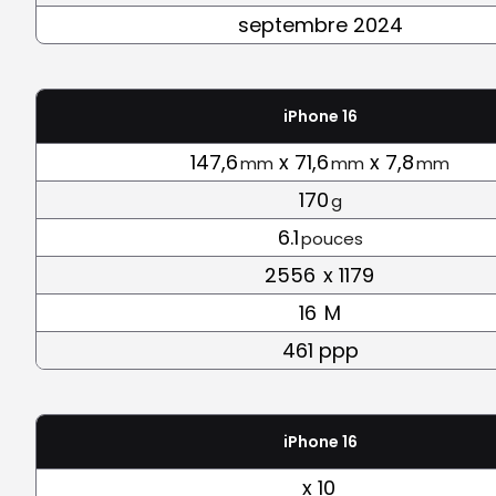
septembre 2024
iPhone 16
147,6
x 71,6
x 7,8
mm
mm
mm
170
g
6.1
pouces
2556
x 1179
16
M
461 ppp
iPhone 16
x 10