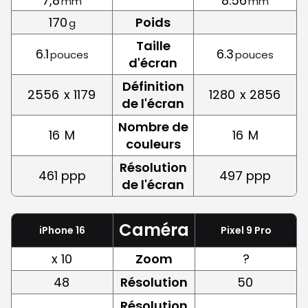
7,8
8.56
mm
mm
170
Poids
g
Taille
6.1
6.3
pouces
pouces
d'écran
Définition
2556
x 1179
1280
x 2856
de l'écran
Nombre de
16
M
16
M
couleurs
Résolution
461 ppp
497 ppp
de l'écran
Caméra
iPhone 16
Pixel 9 Pro
x 10
Zoom
?
48
Résolution
50
Résolution