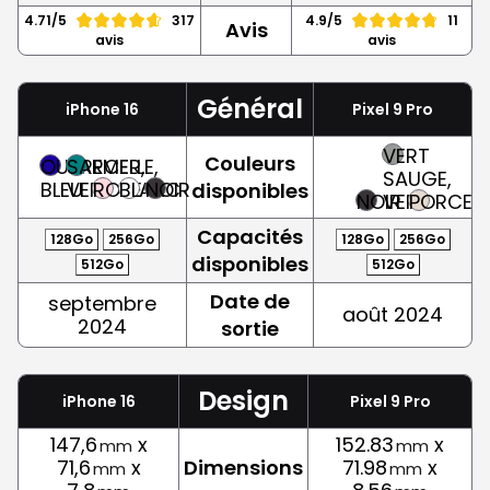
4.71/5
317
4.9/5
11
Avis
avis
avis
Général
iPhone 16
Pixel 9 Pro
VERT
Couleurs
OUTREMER,
SARCELLE,
SAUGE,
BLEU
VERT
ROSE
BLANC
NOIR
disponibles
NOIR
VERT
PORCELA
Capacités
128Go
256Go
128Go
256Go
disponibles
512Go
512Go
Date de
septembre
août 2024
2024
sortie
Design
iPhone 16
Pixel 9 Pro
147,6
x
152.83
x
mm
mm
71,6
x
Dimensions
71.98
x
mm
mm