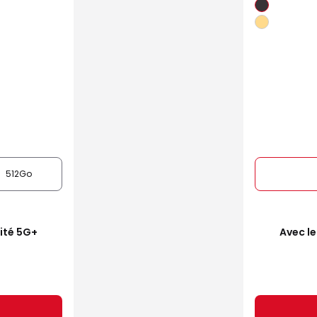
512Go
mité 5G+
Avec le