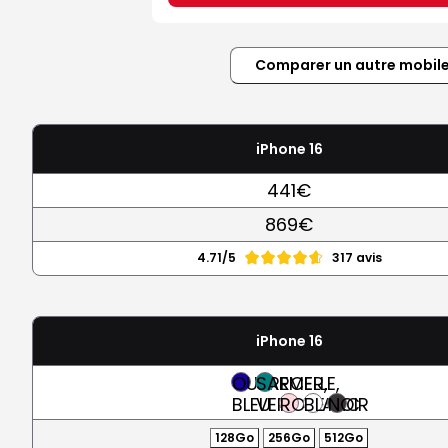
Comparer un autre mobil
iPhone 16
441€
869€
4.71/5
317 avis
iPhone 16
OUTREMER,
SARCELLE,
BLEU
VERT
ROSE
BLANC
NOIR
128Go
256Go
512Go