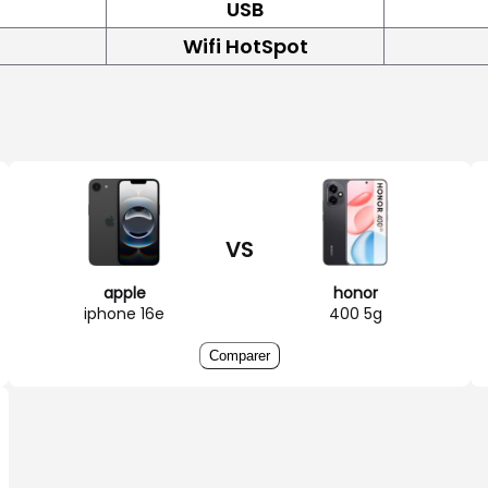
USB
Wifi HotSpot
VS
apple
honor
iphone 16e
400 5g
Comparer