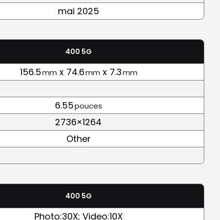
mai 2025
400 5G
156.5
x 74.6
x 7.3
mm
mm
mm
6.55
pouces
2736×1264
Other
400 5G
Photo:30X; Video:10X