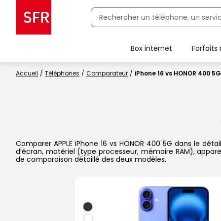
Box internet
Forfaits
Client Box SFR, ajouter une offre Maison Sécurisée
Accueil
Téléphones
Comparateur
iPhone 16 vs HONOR 400 5G
Comparer APPLE iPhone 16 vs HONOR 400 5G dans le détail es
d’écran, matériel (type processeur, mémoire RAM), apparei
de comparaison détaillé des deux modèles.