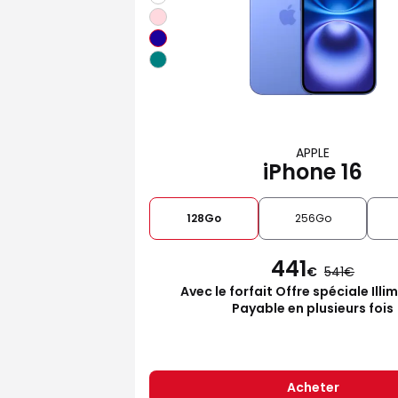
APPLE
iPhone 16
128Go
256Go
441
€
541
Avec le forfait Offre spéciale Illi
Payable en plusieurs fois
Acheter