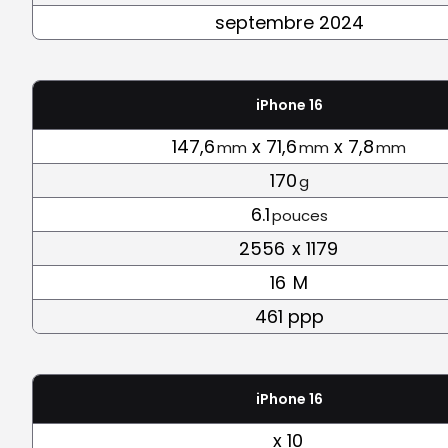
septembre 2024
iPhone 16
147,6
x 71,6
x 7,8
mm
mm
mm
170
g
6.1
pouces
2556
x 1179
16
M
461 ppp
iPhone 16
x 10