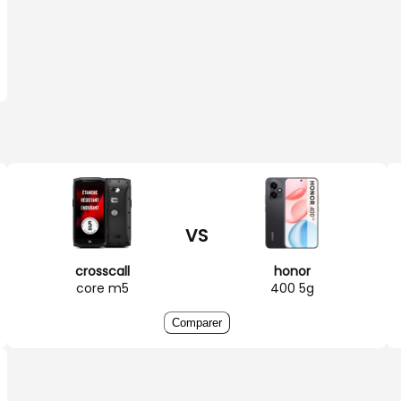
VS
crosscall
honor
core m5
400 5g
Comparer