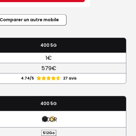
Comparer un autre mobile
400 5G
1€
579€
4.74/5
27 avis
400 5G
NOIR
OR
512Go