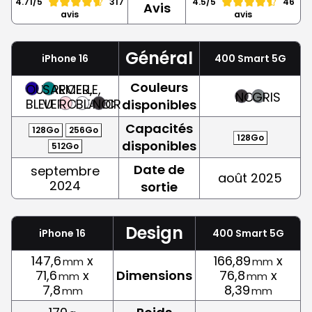
4.71/5
317
4.5/5
46
Avis
avis
avis
Général
iPhone 16
400 Smart 5G
Couleurs
OUTREMER,
SARCELLE,
NOIR
GRIS
BLEU
VERT
ROSE
BLANC
NOIR
disponibles
Capacités
128Go
256Go
128Go
disponibles
512Go
Date de
septembre
août 2025
2024
sortie
Design
iPhone 16
400 Smart 5G
147,6
x
166,89
x
mm
mm
71,6
x
Dimensions
76,8
x
mm
mm
7,8
8,39
mm
mm