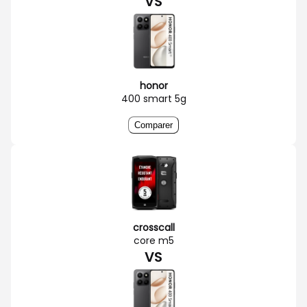
VS
honor
400 smart 5g
Comparer
crosscall
core m5
VS