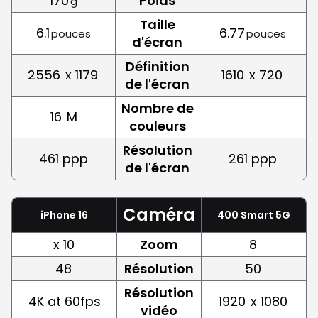
170
Poids
g
Taille
6.1
6.77
pouces
pouces
d'écran
Définition
2556
x 1179
1610
x 720
de l'écran
Nombre de
16
M
couleurs
Résolution
461 ppp
261 ppp
de l'écran
Caméra
iPhone 16
400 Smart 5G
x 10
Zoom
8
48
Résolution
50
Résolution
4K at 60fps
1920
x 1080
vidéo