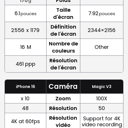
170
Poids
g
Taille
6.1
7.92
pouces
pouces
d'écran
Définition
2556
x 1179
2344×2156
de l'écran
Nombre de
16
M
Other
couleurs
Résolution
461 ppp
de l'écran
Caméra
iPhone 16
Magic V3
x 10
Zoom
100X
48
Résolution
50
Résolution
Support for 4K
4K at 60fps
video recording
vidéo