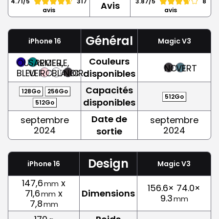
4.71/5
317
3.87/5
8
Avis
avis
avis
Général
iPhone 16
Magic V3
Couleurs
OUTREMER,
SARCELLE,
NOIR
VERT
BLEU
VERT
ROSE
BLANC
NOIR
disponibles
Capacités
128Go
256Go
512Go
disponibles
512Go
Date de
septembre
septembre
2024
2024
sortie
Design
iPhone 16
Magic V3
147,6
x
mm
156.6× 74.0×
71,6
x
Dimensions
mm
9.3
mm
7,8
mm