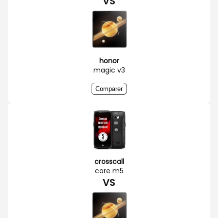
VS
honor
magic v3
Comparer
crosscall
core m5
VS