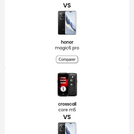
VS
honor
magic6 pro
Comparer
crosscall
core m5
VS