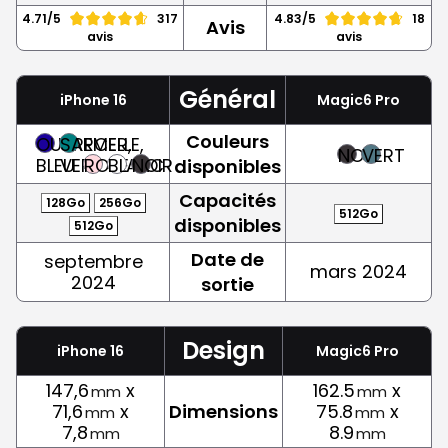
4.71/5
317
4.83/5
18
Avis
avis
avis
Général
iPhone 16
Magic6 Pro
Couleurs
OUTREMER,
SARCELLE,
NOIR
VERT
BLEU
VERT
ROSE
BLANC
NOIR
disponibles
Capacités
128Go
256Go
512Go
disponibles
512Go
Date de
septembre
mars 2024
2024
sortie
Design
iPhone 16
Magic6 Pro
147,6
x
162.5
x
mm
mm
71,6
x
Dimensions
75.8
x
mm
mm
7,8
8.9
mm
mm