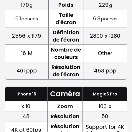
170
Poids
229
g
g
Taille
6.1
6.8
pouces
pouces
d'écran
Définition
2556
x 1179
2800
x 1280
de l'écran
Nombre de
16
M
Other
couleurs
Résolution
461 ppp
453 ppp
de l'écran
Caméra
iPhone 16
Magic6 Pro
x 10
Zoom
100
x
48
Résolution
50
Résolution
Support for 4K
4K at 60fps