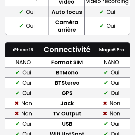
video recording
vidéo
Oui
Auto focus
Oui
Caméra
Oui
Oui
arrière
Connectivité
iPhone 16
Magic6 Pro
NANO
Format SIM
NANO
Oui
BTMono
Oui
Oui
BTStereo
Oui
Oui
GPS
Oui
Non
Jack
Non
Non
TV Output
Non
Oui
USB
Oui
Oui
Wifi HotSpot
Oui