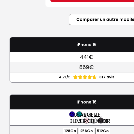
Comparer un autre mobil
iPhone 16
441€
869€
4.71/5
317 avis
iPhone 16
OUTREMER,
SARCELLE,
BLEU
VERT
ROSE
BLANC
NOIR
128Go
256Go
512Go