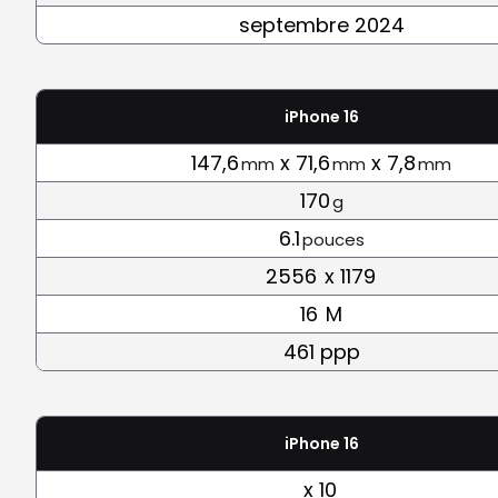
septembre 2024
iPhone 16
147,6
x 71,6
x 7,8
mm
mm
mm
170
g
6.1
pouces
2556
x 1179
16
M
461 ppp
iPhone 16
x 10