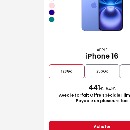
APPLE
iPhone 16
128Go
256Go
441
€
541
Avec le forfait Offre spéciale Illi
Payable en plusieurs fois
Acheter