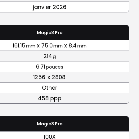
janvier 2026
Magic8 Pro
161.15
x 75.0
x 8.4
mm
mm
mm
214
g
6.71
pouces
1256
x 2808
Other
458 ppp
Magic8 Pro
100X