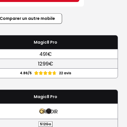
Comparer un autre mobile
Magic8 Pro
491€
1299€
4.86/5
22 avis
Magic8 Pro
OR
NOIR
512Go