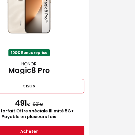
100€ Bonus reprise
HONOR
Magic8 Pro
512Go
491
€
881
 forfait Offre spéciale Illimité 5G+
Payable en plusieurs fois
Acheter