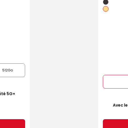
512Go
mité 5G+
Avec le