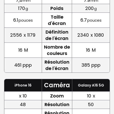
7,8
7.9
mm
mm
170
Poids
200
g
g
Taille
6.1
6.7
pouces
pouces
d'écran
Définition
2556
x 1179
2340
x 1080
de l'écran
Nombre de
16
M
16
M
couleurs
Résolution
461 ppp
385 ppp
de l'écran
Caméra
iPhone 16
Galaxy A16 5G
x 10
Zoom
10
x
48
Résolution
50
Résolution