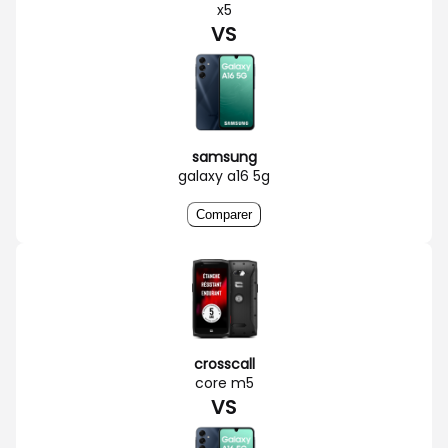
x5
VS
samsung
galaxy a16 5g
Comparer
crosscall
core m5
VS