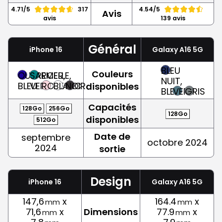
4.71/5
317
4.54/5
Avis
avis
139 avis
Général
iPhone 16
Galaxy A16 5G
BLEU
Couleurs
OUTREMER,
SARCELLE,
NUIT,
BLEU
VERT
ROSE
BLANC
NOIR
disponibles
BLEU
VERT
GRIS
Capacités
128Go
256Go
128Go
disponibles
512Go
Date de
septembre
octobre 2024
2024
sortie
Design
iPhone 16
Galaxy A16 5G
147,6
x
164.4
x
mm
mm
71,6
x
Dimensions
77.9
x
mm
mm