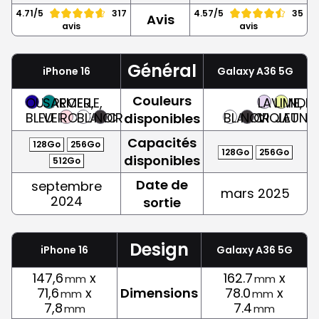
4.71/5
317
4.57/5
35
Avis
avis
avis
Général
iPhone 16
Galaxy A36 5G
Couleurs
OUTREMER,
SARCELLE,
LAVANDE,
LIME,
BLEU
VERT
ROSE
BLANC
NOIR
BLANC
NOIR
VIOLET
JAUNE
disponibles
Capacités
128Go
256Go
128Go
256Go
disponibles
512Go
Date de
septembre
mars 2025
2024
sortie
Design
iPhone 16
Galaxy A36 5G
147,6
x
162.7
x
mm
mm
71,6
x
Dimensions
78.0
x
mm
mm
7,8
7.4
mm
mm