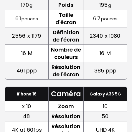
170
Poids
195
g
g
Taille
6.1
6.7
pouces
pouces
d'écran
Définition
2556
x 1179
2340
x 1080
de l'écran
Nombre de
16
M
16
M
couleurs
Résolution
461 ppp
385 ppp
de l'écran
Caméra
iPhone 16
Galaxy A36 5G
x 10
Zoom
10
48
Résolution
50
Résolution
4K at 60fps
UHD 4K