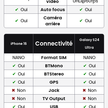
UHD@60fps
vidéo
Oui
Auto focus
Oui
Caméra
Oui
Oui
arrière
Galaxy S24
Connectivité
iPhone 16
Ultra
NANO
Format SIM
NANO
Oui
BTMono
Oui
Oui
BTStereo
Oui
Oui
GPS
Oui
Non
Jack
Non
Non
TV Output
Non
Oui
USB
Oui