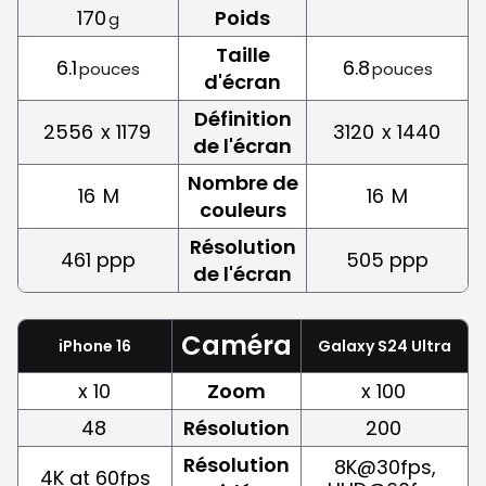
170
Poids
g
Taille
6.1
6.8
pouces
pouces
d'écran
Définition
2556
x 1179
3120
x 1440
de l'écran
Nombre de
16
M
16
M
couleurs
Résolution
461 ppp
505 ppp
de l'écran
Caméra
iPhone 16
Galaxy S24 Ultra
x 10
Zoom
x 100
48
Résolution
200
Résolution
8K@30fps,
4K at 60fps