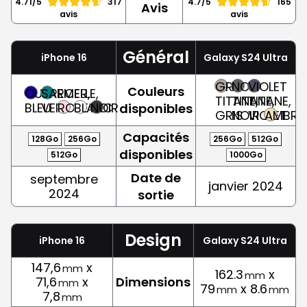
4.71/5
317
4.7/5
165
Avis
avis
avis
Général
iPhone 16
Galaxy S24 Ultra
GRIS
NOIR
VIOLET
Couleurs
OUTREMER,
SARCELLE,
TITANE,
TITANE,
TITANE,
BLEU
VERT
ROSE
BLANC
NOIR
disponibles
GRIS
NOIR
VIOLET
AMBRE
Capacités
128Go
256Go
256Go
512Go
disponibles
512Go
1000Go
Date de
septembre
janvier 2024
2024
sortie
Design
iPhone 16
Galaxy S24 Ultra
147,6
x
mm
162.3
x
mm
71,6
x
Dimensions
mm
79
x 8.6
mm
mm
7,8
mm