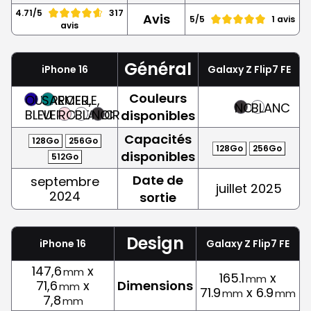
4.71/5
317
Avis
5/5
1 avis
avis
Général
iPhone 16
Galaxy Z Flip7 FE
Couleurs
OUTREMER,
SARCELLE,
NOIR
BLANC
BLEU
VERT
ROSE
BLANC
NOIR
disponibles
Capacités
128Go
256Go
128Go
256Go
disponibles
512Go
Date de
septembre
juillet 2025
2024
sortie
Design
iPhone 16
Galaxy Z Flip7 FE
147,6
x
mm
165.1
x
mm
71,6
x
Dimensions
mm
71.9
x 6.9
mm
mm
7,8
mm