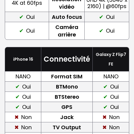
4K at 60fps
2160) | @60fps
vidéo
Oui
Auto focus
Oui
Caméra
Oui
Oui
arrière
Galaxy Z Flip7
Connectivité
iPhone 16
FE
NANO
Format SIM
NANO
Oui
BTMono
Oui
Oui
BTStereo
Oui
Oui
GPS
Oui
Non
Jack
Non
Non
TV Output
Non