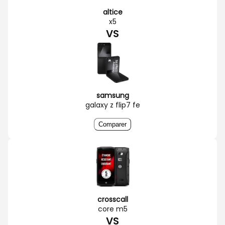
altice
x5
VS
samsung
galaxy z flip7 fe
Comparer
crosscall
core m5
VS