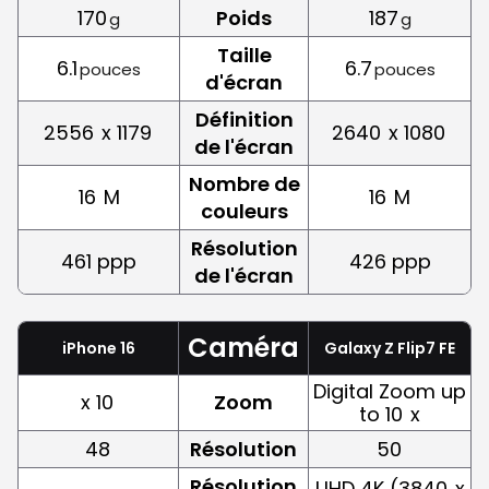
170
Poids
187
g
g
Taille
6.1
6.7
pouces
pouces
d'écran
Définition
2556
x 1179
2640
x 1080
de l'écran
Nombre de
16
M
16
M
couleurs
Résolution
461 ppp
426 ppp
de l'écran
Caméra
iPhone 16
Galaxy Z Flip7 FE
Digital Zoom up
x 10
Zoom
to 10
x
48
Résolution
50
Résolution
UHD 4K (3840
x