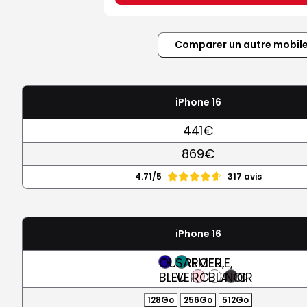
Comparer un autre mobil
iPhone 16
441€
869€
4.71/5
317 avis
iPhone 16
OUTREMER,
SARCELLE,
BLEU
VERT
ROSE
BLANC
NOIR
128Go
256Go
512Go