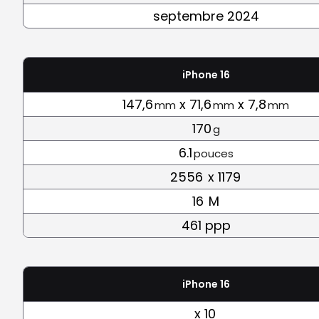
septembre 2024
iPhone 16
147,6
x 71,6
x 7,8
mm
mm
mm
170
g
6.1
pouces
2556
x 1179
16
M
461 ppp
iPhone 16
x 10