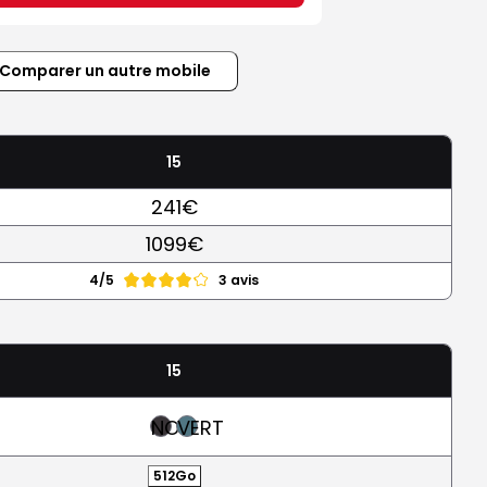
Comparer un autre mobile
15
241€
1099€
4/5
3 avis
15
NOIR
VERT
512Go