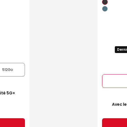
Derni
512Go
mité 5G+
Avec le