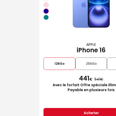
APPLE
iPhone 16
128Go
256Go
441
€
541
Avec le forfait Offre spéciale Illi
Payable en plusieurs fois
Acheter