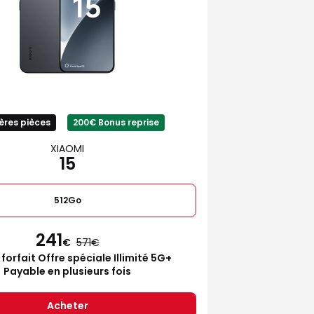
ères pièces
200€ Bonus reprise
XIAOMI
15
512Go
241
€
571
 forfait Offre spéciale Illimité 5G+
Payable en plusieurs fois
Acheter