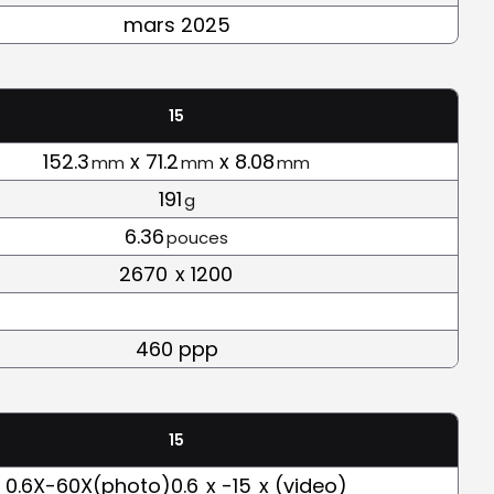
mars 2025
15
152.3
x 71.2
x 8.08
mm
mm
mm
191
g
6.36
pouces
2670
x 1200
460 ppp
15
0.6X-60X(photo)0.6
x -15
x (video)