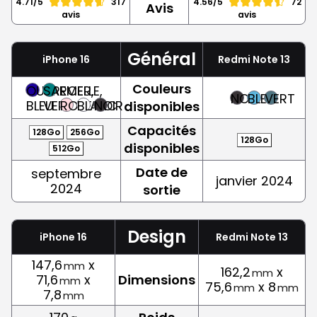
4.71/5
317
4.56/5
72
Avis
avis
avis
Général
iPhone 16
Redmi Note 13
Couleurs
OUTREMER,
SARCELLE,
NOIR
BLEU
VERT
BLEU
VERT
ROSE
BLANC
NOIR
disponibles
Capacités
128Go
256Go
128Go
disponibles
512Go
Date de
septembre
janvier 2024
2024
sortie
Design
iPhone 16
Redmi Note 13
147,6
x
mm
162,2
x
mm
71,6
x
Dimensions
mm
75,6
x 8
mm
mm
7,8
mm