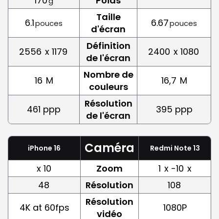
170
Poids
g
Taille
6.1
6.67
pouces
pouces
d'écran
Définition
2556
x 1179
2400
x 1080
de l'écran
Nombre de
16
M
16,7
M
couleurs
Résolution
461 ppp
395 ppp
de l'écran
Caméra
iPhone 16
Redmi Note 13
x 10
Zoom
1
x -10
x
48
Résolution
108
Résolution
4K at 60fps
1080P
vidéo