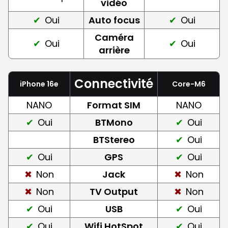
vidéo
Oui
Auto focus
Oui
Caméra
Oui
Oui
arrière
Connectivité
iPhone 16e
Core-M6
NANO
Format SIM
NANO
Oui
BTMono
Oui
BTStereo
Oui
Oui
GPS
Oui
Non
Jack
Non
Non
TV Output
Non
Oui
USB
Oui
Oui
Wifi HotSpot
Oui