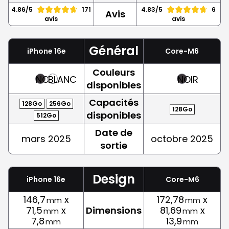
4.86/5
171
4.83/5
6
Avis
avis
avis
Général
iPhone 16e
Core-M6
Couleurs
NOIR
BLANC
NOIR
disponibles
Capacités
128Go
256Go
128Go
disponibles
512Go
Date de
mars 2025
octobre 2025
sortie
Design
iPhone 16e
Core-M6
146,7
x
172,78
x
mm
mm
71,5
x
Dimensions
81,69
x
mm
mm
7,8
13,9
mm
mm