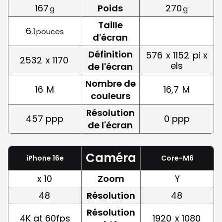
167
Poids
270
g
g
Taille
6.1
pouces
d'écran
Définition
576
x 1152
pi x
2532
x 1170
els
de l'écran
Nombre de
16
M
16,7
M
couleurs
Résolution
457 ppp
0 ppp
de l'écran
Caméra
iPhone 16e
Core-M6
x 10
Zoom
Y
48
Résolution
48
Résolution
4K at 60fps
1920
x 1080