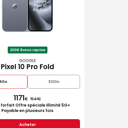
200€ Bonus reprise
GOOGLE
Pixel 10 Pro Fold
6Go
512Go
1171
€
1541
 forfait Offre spéciale Illimité 5G+
Payable en plusieurs fois
Acheter