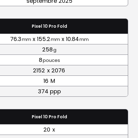
septembre 2025
Pixel 10 Pro Fold
76.3
x 155.2
x 10.84
mm
mm
mm
258
g
8
pouces
2152
x 2076
16
M
374 ppp
Pixel 10 Pro Fold
20
x