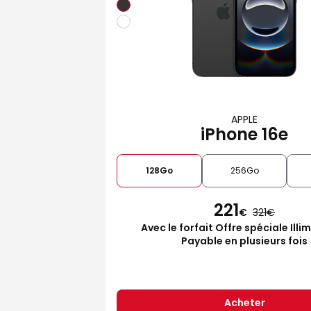
APPLE
iPhone 16e
128Go
256Go
221
€
321
Avec le forfait Offre spéciale Illi
Payable en plusieurs fois
Acheter