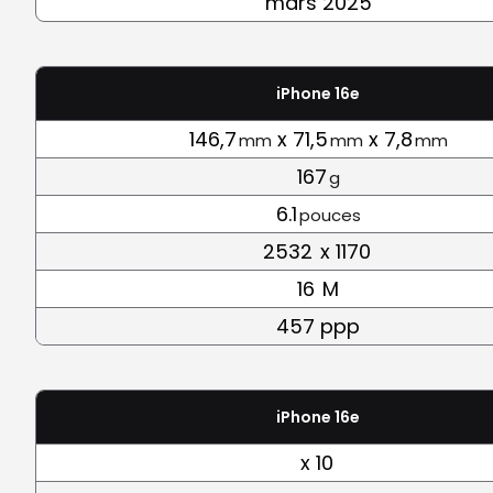
mars 2025
iPhone 16e
146,7
x 71,5
x 7,8
mm
mm
mm
167
g
6.1
pouces
2532
x 1170
16
M
457 ppp
iPhone 16e
x 10