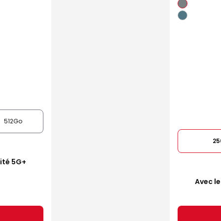
512Go
25
mité 5G+
Avec le