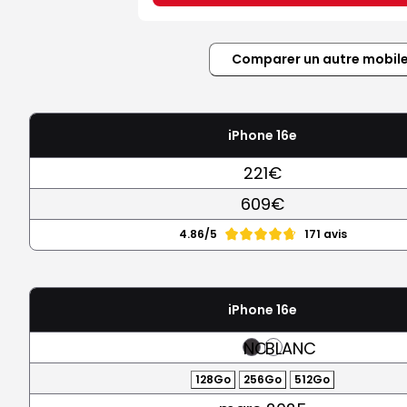
Comparer un autre mobil
iPhone 16e
221€
609€
4.86/5
171 avis
iPhone 16e
NOIR
BLANC
128Go
256Go
512Go