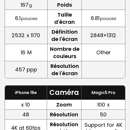
167
Poids
g
Taille
6.1
6.81
pouces
pouces
d'écran
Définition
2532
x 1170
2848×1312
de l'écran
Nombre de
16
M
Other
couleurs
Résolution
457 ppp
de l'écran
Caméra
iPhone 16e
Magic5 Pro
x 10
Zoom
100
x
48
Résolution
50
Résolution
Support for 4K
4K at 60fps