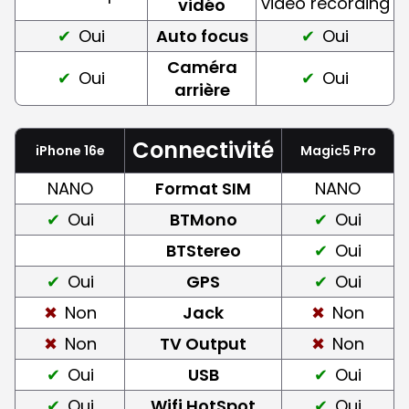
video recording
vidéo
Oui
Auto focus
Oui
Caméra
Oui
Oui
arrière
Connectivité
iPhone 16e
Magic5 Pro
NANO
Format SIM
NANO
Oui
BTMono
Oui
BTStereo
Oui
Oui
GPS
Oui
Non
Jack
Non
Non
TV Output
Non
Oui
USB
Oui
Oui
Wifi HotSpot
Oui