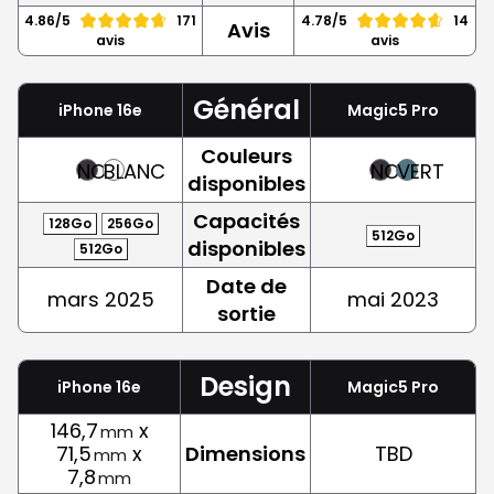
4.86/5
171
4.78/5
14
Avis
avis
avis
Général
iPhone 16e
Magic5 Pro
Couleurs
NOIR
BLANC
NOIR
VERT
disponibles
Capacités
128Go
256Go
512Go
disponibles
512Go
Date de
mars 2025
mai 2023
sortie
Design
iPhone 16e
Magic5 Pro
146,7
x
mm
71,5
x
Dimensions
TBD
mm
7,8
mm